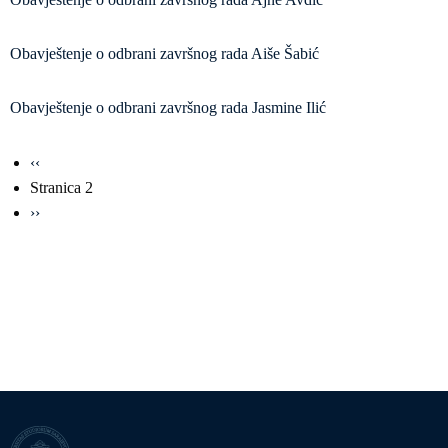
Obavještenje o odbrani završnog rada Aiše Šabić
Obavještenje o odbrani završnog rada Jasmine Ilić
Obilježavanje
Prethodna
‹‹
strana
stranica
Stranica 2
Sljedeća
››
stranica