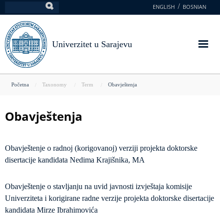
Skoči
ENGLISH
BOSNIAN
Pretraga
na
glavni
sadržaj
Univerzitet u Sarajevu
You
Početna
Taxonomy
Term
Obavještenja
are
here
Obavještenja
Obavještenje o radnoj (korigovanoj) verziji projekta doktorske
disertacije kandidata Nedima Krajišnika, MA
Obavještenje o stavljanju na uvid javnosti izvještaja komisije
Univerziteta i korigirane radne verzije projekta doktorske disertacije
kandidata Mirze Ibrahimovića