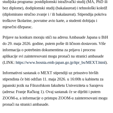
studijska programa: postdiplomski istraživački studij (MA, PhD ili
bez diplome), dodiplomski studij (bakalaureat) i tehnološki koledž
(diplomirano stručno zvanje i / ili bakalaureat). Stipendija pokriva
troškove školarine, povratne avio karte, a studenti dobijaju i
mjesečni džeparac.
Prijave na konkurs moraju stići na adresu Ambasade Japana u BiH
do 29. maja 2026. godine, putem pošte ili ličnom dostavom. Više
informacija o potrebnim dokumentima za prijavu i procesu
aplikacije svi zainteresovani mogu pronaći na stranici ambasade
(LINK:
https://www.bosnia.emb-japan.go.jp/itpr_bs/MEXT.html
).
Informativni sastanak o MEXT stipendiji uz prisustvo bivših
stipendista će biti održan 11. maja 2026. u 16:00h u kabinetu za
japanski jezik na Filozofskom fakultetu Univerziteta u Sarajevu
(adresa: Franje Račkog 1). Ovaj sastanak će se dijeliti i putem
ZOOM-a, a informacije o pristupu ZOOM-u zainteresovani mogu
pronaći na stranici ambasade.