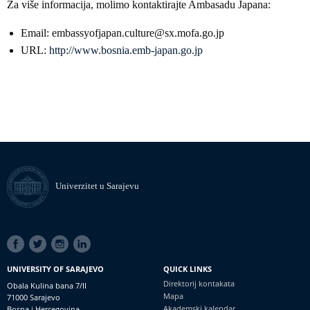
Za više informacija, molimo kontaktirajte Ambasadu Japana:
Email: embassyofjapan.culture@sx.mofa.go.jp
URL:
http://www.bosnia.emb-japan.go.jp
Univerzitet u Sarajevu
SOCIAL
LINKS
UNIVERSITY OF SARAJEVO
QUICK LINKS
Direktorij kontakata
Obala Kulina bana 7/II
Mapa
71000 Sarajevo
Akademski kalendar
Bosna i Hercegovina