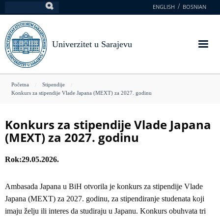
Skoči
ENGLISH
BOSNIAN
Pretraga
na
glavni
sadržaj
Univerzitet u Sarajevu
You
Početna
Stipendije
Konkurs za stipendije Vlade Japana (MEXT) za 2027. godinu
are
here
Konkurs za stipendije Vlade Japana
(MEXT) za 2027. godinu
Rok
29.05.2026.
Ambasada Japana u BiH otvorila je konkurs za stipendije Vlade
Japana (MEXT) za 2027. godinu, za stipendiranje studenata koji
imaju želju ili interes da studiraju u Japanu. Konkurs obuhvata tri