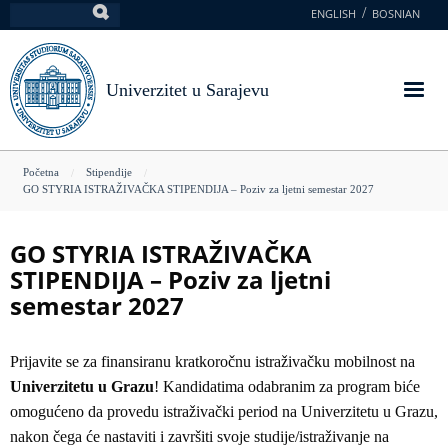
Skoči
ENGLISH
BOSNIAN
Pretraga
na
glavni
sadržaj
Univerzitet u Sarajevu
You
Početna
Stipendije
GO STYRIA ISTRAŽIVAČKA STIPENDIJA – Poziv za ljetni semestar 2027
are
here
GO STYRIA ISTRAŽIVAČKA
STIPENDIJA – Poziv za ljetni
semestar 2027
Prijavite se za finansiranu kratkoročnu istraživačku mobilnost na
Univerzitetu u Grazu
! Kandidatima odabranim za program biće
omogućeno da provedu istraživački period na Univerzitetu u Grazu,
nakon čega će nastaviti i završiti svoje studije/istraživanje na