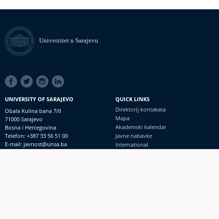
Univerzitet u Sarajevu
SOCIAL
LINKS
UNIVERSITY OF SARAJEVO
QUICK LINKS
Direktorij kontakata
Obala Kulina bana 7/II
Mapa
71000 Sarajevo
Akademski kalendar
Bosna i Hercegovina
Telefon: +387 33 56 51 00
Javne nabavke
E-mail: javnost@unsa.ba
International
© Univerzitet u Sarajevu
Footer
Kontakt
meni
Uvid javnosti i pristup informacijama
PRIJAVI NEPRAVILNOSTI
RSS
prijavikorupciju@unsa.ba