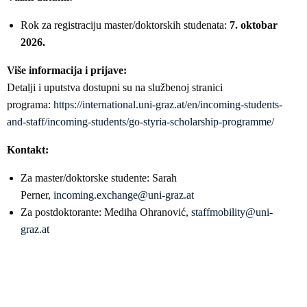
Rok za registraciju master/doktorskih studenata:
7. oktobar
2026.
Više informacija i prijave:
Detalji i uputstva dostupni su na službenoj stranici
programa:
https://international.uni-graz.at/en/incoming-students-
and-staff/incoming-students/go-styria-scholarship-programme/
Kontakt:
Za master/doktorske studente: Sarah
Perner,
incoming.exchange@uni-graz.at
Za postdoktorante: Mediha Ohranović,
staffmobility@uni-
graz.at