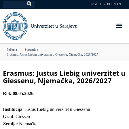
Skoči
ENGLISH
BOSNIAN
Pretraga
na
glavni
sadržaj
Univerzitet u Sarajevu
You
Početna
Stipendije
Erasmus: Justus Liebig univerzitet u Giessenu, Njemačka, 2026/2027
are
here
Erasmus: Justus Liebig univerzitet u
Giessenu, Njemačka, 2026/2027
Rok
08.05.2026.
Institucija
: Justus Liebig univerzitet u Giessenu
Grad
: Giessen
Zemlja
: Njemačka