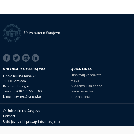
Univerzitet u Sarajevu
SOCIAL
LINKS
UNIVERSITY OF SARAJEVO
QUICK LINKS
Direktorij kontakata
Obala Kulina bana 7/II
Mapa
71000 Sarajevo
Akademski kalendar
Bosna i Hercegovina
Telefon: +387 33 56 51 00
Javne nabavke
E-mail: javnost@unsa.ba
International
© Univerzitet u Sarajevu
Footer
Kontakt
meni
Uvid javnosti i pristup informacijama
PRIJAVI NEPRAVILNOSTI
RSS