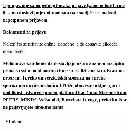
Ispunjavanje samo jednog koraka prijave (samo online forme
ili samo dostavljanje dokumenata na email) će se smatrati
nepotpunom prijavom
.
Dokumenti za prijavu
Nakon što se prijavite online, potrebno je da dostavite sljedeće
dokumente:
Molimo sve kandidate da dostavljaju ažurirana nominacijska
pisma sa svim mobilnostima koje su realizirane kroz Erasmus
program, i preko univerzitetskih sporazuma i preko
sporazuma na nivou članica UNSA, obavezno uključujući i
mobilnosti ostvarene putem platformi kao što su Marenostrum,
PEERS, MINDS, Valladolid, Barcelona i druge, preko kojih se
ne prijavljujete direktno nama.
Student