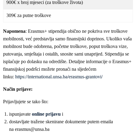
900€ x broj mjeseci (za troškove života)
309€ za putne troškove
Napomena
: Erasmus+ stipendija obično ne pokriva sve troškove
mobilnosti, već predstavlja samo finansijski doprinos. Ukoliko vaša
mobilnost bude odobrena, početne troškove, poput troškova vize,
putovanja, smještaja i ostalih, snosite sami unaprijed. Stipendija se
isplaćuje po dolasku na odredište. Detaljne informacije o Erasmus+
finansijskoj podršci možete pronaći na sljedećem
linku:
https://international.unsa.ba/erasmus-grantovi/
Način prijave:
Prijavljujete se tako što:
ispunjavate
online prijavu
i
dostavljate tražene skenirane dokumente putem emaila
na erasmus@unsa.ba