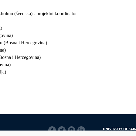
okholmu (švedska) - projektni koordinator
a)
govina)
ru (Bosna i Hercegovina)
na)
 (Bosna i Hercegovina)
ovina)
ija)
SOCIAL
UNIVERSITY OF SAR
LINKS