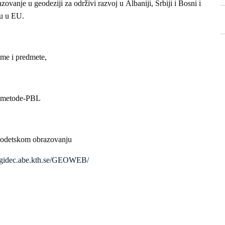
zovanje u geodeziji za održivi razvoj u Albaniji, Srbiji i Bosni i
ju u EU.
ame i predmete,
ke metode-PBL
geodetskom obrazovanju
//gidec.abe.kth.se/GEOWEB/