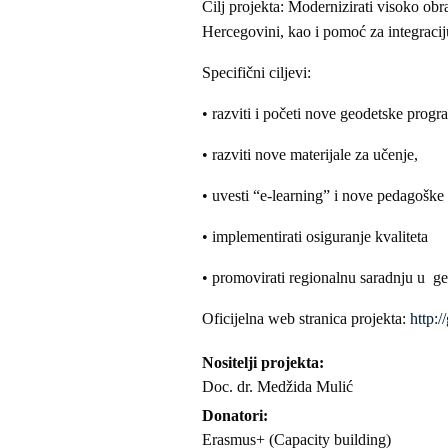
Cilj projekta: Modernizirati visoko obra
Hercegovini, kao i pomoć za integraci
Specifični ciljevi:
• razviti i početi nove geodetske progr
• razviti nove materijale za učenje,
• uvesti “e‐learning” i nove pedagoš
• implementirati osiguranje kvaliteta
• promovirati regionalnu saradnju u 
Oficijelna web stranica projekta:
http:
Nositelji projekta
Doc. dr. Medžida Mulić
Donatori
Erasmus+ (Capacity building)