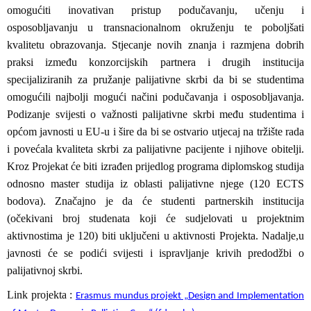
omogućiti inovativan pristup podučavanju, učenju i
osposobljavanju u transnacionalnom okruženju te poboljšati
kvalitetu obrazovanja. Stjecanje novih znanja i razmjena dobrih
praksi između konzorcijskih partnera i drugih institucija
specijaliziranih za pružanje palijativne skrbi da bi se studentima
omogućili najbolji mogući načini podučavanja i osposobljavanja.
Podizanje svijesti o važnosti palijativne skrbi među studentima i
općom javnosti u EU-u i šire da bi se ostvario utjecaj na tržište rada
i povećala kvaliteta skrbi za palijativne pacijente i njihove obitelji.
Kroz Projekat će biti izrađen prijedlog programa diplomskog studija
odnosno master studija iz oblasti palijativne njege (120 ECTS
bodova). Značajno je da će studenti partnerskih institucija
(očekivani broj studenata koji će sudjelovati u projektnim
aktivnostima je 120) biti uključeni u aktivnosti Projekta. Nadalje,u
javnosti će se podići svijesti i ispravljanje krivih predodžbi o
palijativnoj skrbi.
Link projekta :
Erasmus mundus projekt „Design and Implementation