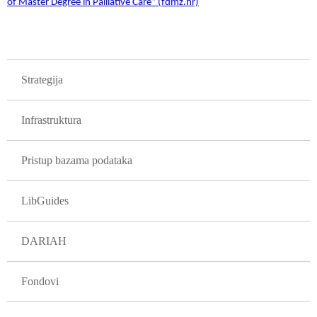
of Master Degree in Palliative Care“ (fdmz.hr)
GLAVNA NAVIGACIJA PROJEKTI
Strategija
Infrastruktura
Pristup bazama podataka
LibGuides
DARIAH
Fondovi