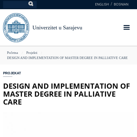
Skoči
ENGLISH
BOSNIAN
Pretraga
na
glavni
sadržaj
Univerzitet u Sarajevu
You
Početna
Projekti
DESIGN AND IMPLEMENTATION OF MASTER DEGREE IN PALLIATIVE CARE
are
here
PROJEKAT
DESIGN AND IMPLEMENTATION OF
MASTER DEGREE IN PALLIATIVE
CARE