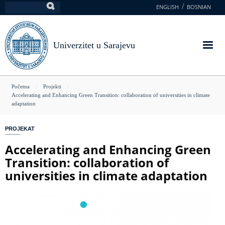
Skoči
ENGLISH
BOSNIAN
Pretraga
na
glavni
sadržaj
Univerzitet u Sarajevu
You
Početna
Projekti
Accelerating and Enhancing Green Transition: collaboration of universities in climate
are
adaptation
here
PROJEKAT
Accelerating and Enhancing Green
Transition: collaboration of
universities in climate adaptation