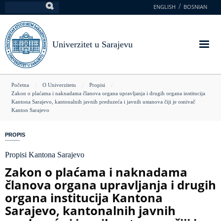
Skoči
ENGLISH
BOSNIAN
Pretraga
na
glavni
sadržaj
Univerzitet u Sarajevu
You
Početna
O Univerzitetu
Propisi
Zakon o plaćama i naknadama članova organa upravljanja i drugih organa institucija
are
Kantona Sarajevo, kantonalnih javnih preduzeća i javnih ustanova čiji je osnivač
Kanton Sarajevo
here
PROPIS
Propisi Kantona Sarajevo
Zakon o plaćama i naknadama
članova organa upravljanja i drugih
organa institucija Kantona
Sarajevo, kantonalnih javnih