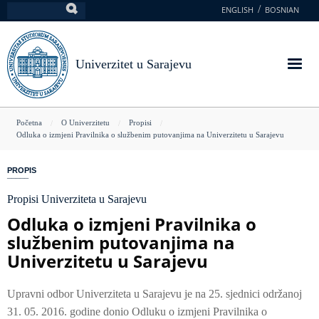
Skoči
ENGLISH
BOSNIAN
Pretraga
na
glavni
sadržaj
Univerzitet u Sarajevu
You
Početna
O Univerzitetu
Propisi
Odluka o izmjeni Pravilnika o službenim putovanjima na Univerzitetu u Sarajevu
are
here
PROPIS
Propisi Univerziteta u Sarajevu
Odluka o izmjeni Pravilnika o
službenim putovanjima na
Univerzitetu u Sarajevu
Upravni odbor Univerziteta u Sarajevu je na 25. sjednici održanoj
31. 05. 2016. godine donio Odluku o izmjeni Pravilnika o