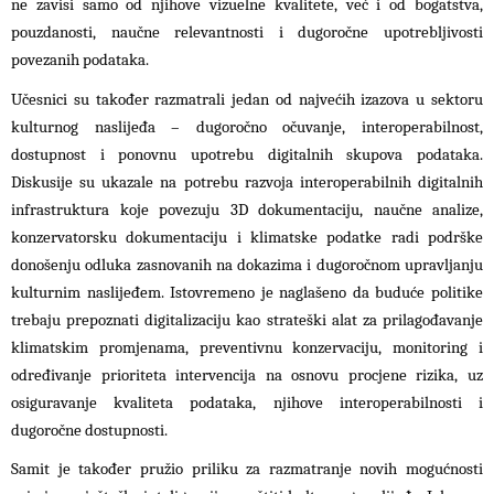
ne zavisi samo od njihove vizuelne kvalitete, već i od bogatstva,
pouzdanosti, naučne relevantnosti i dugoročne upotrebljivosti
povezanih podataka.
Učesnici su također razmatrali jedan od najvećih izazova u sektoru
kulturnog naslijeđa – dugoročno očuvanje, interoperabilnost,
dostupnost i ponovnu upotrebu digitalnih skupova podataka.
Diskusije su ukazale na potrebu razvoja interoperabilnih digitalnih
infrastruktura koje povezuju 3D dokumentaciju, naučne analize,
konzervatorsku dokumentaciju i klimatske podatke radi podrške
donošenju odluka zasnovanih na dokazima i dugoročnom upravljanju
kulturnim naslijeđem. Istovremeno je naglašeno da buduće politike
trebaju prepoznati digitalizaciju kao strateški alat za prilagođavanje
klimatskim promjenama, preventivnu konzervaciju, monitoring i
određivanje prioriteta intervencija na osnovu procjene rizika, uz
osiguravanje kvaliteta podataka, njihove interoperabilnosti i
dugoročne dostupnosti.
Samit je također pružio priliku za razmatranje novih mogućnosti