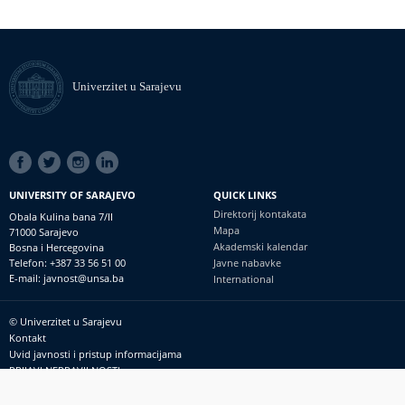
Univerzitet u Sarajevu
SOCIAL
LINKS
UNIVERSITY OF SARAJEVO
QUICK LINKS
Direktorij kontakata
Obala Kulina bana 7/II
Mapa
71000 Sarajevo
Akademski kalendar
Bosna i Hercegovina
Telefon: +387 33 56 51 00
Javne nabavke
E-mail: javnost@unsa.ba
International
© Univerzitet u Sarajevu
Footer
Kontakt
meni
Uvid javnosti i pristup informacijama
PRIJAVI NEPRAVILNOSTI
RSS
prijavikorupciju@unsa.ba