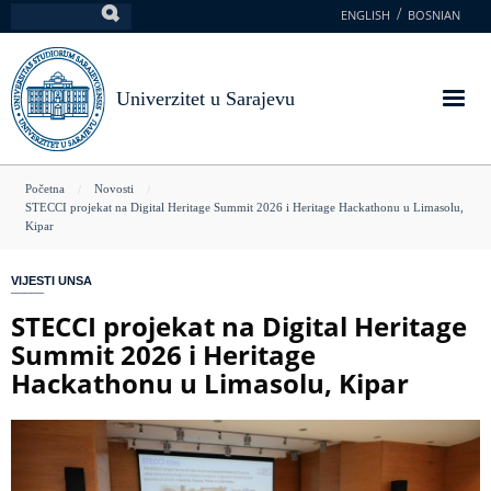
Skoči
ENGLISH
BOSNIAN
Pretraga
na
glavni
sadržaj
Univerzitet u Sarajevu
You
Početna
Novosti
STECCI projekat na Digital Heritage Summit 2026 i Heritage Hackathonu u Limasolu,
are
Kipar
here
VIJESTI UNSA
STECCI projekat na Digital Heritage
Summit 2026 i Heritage
Hackathonu u Limasolu, Kipar