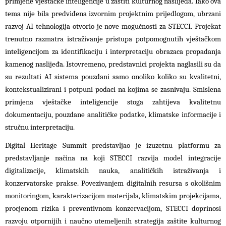
primjene vještačke inteligencije u zaštiti kulturnog naslijeđa. Iako ova
tema nije bila predviđena izvornim projektnim prijedlogom, ubrzani
razvoj AI tehnologija otvorio je nove mogućnosti za STECCI. Projekat
trenutno razmatra istraživanje pristupa potpomognutih vještačkom
inteligencijom za identifikaciju i interpretaciju obrazaca propadanja
kamenog naslijeđa. Istovremeno, predstavnici projekta naglasili su da
su rezultati AI sistema pouzdani samo onoliko koliko su kvalitetni,
kontekstualizirani i potpuni podaci na kojima se zasnivaju. Smislena
primjena vještačke inteligencije stoga zahtijeva kvalitetnu
dokumentaciju, pouzdane analitičke podatke, klimatske informacije i
stručnu interpretaciju.
Digital Heritage Summit predstavljao je izuzetnu platformu za
predstavljanje načina na koji STECCI razvija model integracije
digitalizacije, klimatskih nauka, analitičkih istraživanja i
konzervatorske prakse. Povezivanjem digitalnih resursa s okolišnim
monitoringom, karakterizacijom materijala, klimatskim projekcijama,
procjenom rizika i preventivnom konzervacijom, STECCI doprinosi
razvoju otpornijih i naučno utemeljenih strategija zaštite kulturnog