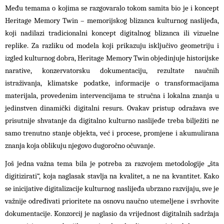
Među temama o kojima se razgovaralo tokom samita bio je i koncept
Heritage Memory Twin – memorijskog blizanca kulturnog naslijeđa,
koji nadilazi tradicionalni koncept digitalnog blizanca ili vizuelne
replike. Za razliku od modela koji prikazuju isključivo geometriju i
izgled kulturnog dobra, Heritage Memory Twin objedinjuje historijske
narative, konzervatorsku dokumentaciju, rezultate naučnih
istraživanja, klimatske podatke, informacije o transformacijama
materijala, provedenim intervencijama te stručna i lokalna znanja u
jedinstven dinamički digitalni resurs. Ovakav pristup odražava sve
prisutnije shvatanje da digitalno kulturno naslijeđe treba bilježiti ne
samo trenutno stanje objekta, već i procese, promjene i akumulirana
znanja koja oblikuju njegovo dugoročno očuvanje.
Još jedna važna tema bila je potreba za razvojem metodologije „šta
digitizirati“, koja naglasak stavlja na kvalitet, a ne na kvantitet. Kako
se inicijative digitalizacije kulturnog naslijeđa ubrzano razvijaju, sve je
važnije određivati prioritete na osnovu naučno utemeljene i svrhovite
dokumentacije. Konzorcij je naglasio da vrijednost digitalnih sadržaja