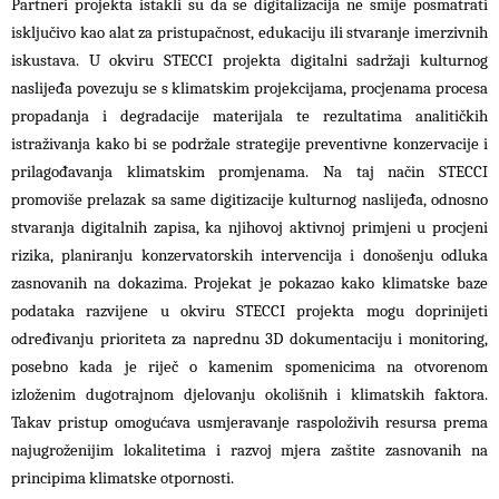
Partneri projekta istakli su da se digitalizacija ne smije posmatrati
isključivo kao alat za pristupačnost, edukaciju ili stvaranje imerzivnih
iskustava. U okviru STECCI projekta digitalni sadržaji kulturnog
naslijeđa povezuju se s klimatskim projekcijama, procjenama procesa
propadanja i degradacije materijala te rezultatima analitičkih
istraživanja kako bi se podržale strategije preventivne konzervacije i
prilagođavanja klimatskim promjenama. Na taj način STECCI
promoviše prelazak sa same digitizacije kulturnog naslijeđa, odnosno
stvaranja digitalnih zapisa, ka njihovoj aktivnoj primjeni u procjeni
rizika, planiranju konzervatorskih intervencija i donošenju odluka
zasnovanih na dokazima. Projekat je pokazao kako klimatske baze
podataka razvijene u okviru STECCI projekta mogu doprinijeti
određivanju prioriteta za naprednu 3D dokumentaciju i monitoring,
posebno kada je riječ o kamenim spomenicima na otvorenom
izloženim dugotrajnom djelovanju okolišnih i klimatskih faktora.
Takav pristup omogućava usmjeravanje raspoloživih resursa prema
najugroženijim lokalitetima i razvoj mjera zaštite zasnovanih na
principima klimatske otpornosti.