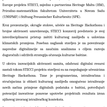
Europe projekta STECCI, zajedno s partnerima Heritage Malta (HM),
Prirodno-matematičkim fakultetom Univerziteta u Novom Sadu
(UNSPMF) i Stiftung Preussischer Kulturbesitz (SPK).
Kroz prezentacije, okrugle stolove, učešće na Heritage Hackathonu i
brojne aktivnosti umrežavanja, STECCI konzorcij predstavio je svoj
interdisciplinarni pristup zaštiti kulturnog naslijeđa u uslovima
klimatskih promjena. Poseban naglasak stavljen je na povezivanje
napredne digitalizacije sa naučnim analizama s ciljem razvoja
dugoročnih i održivih strategija očuvanja kulturne baštine.
U okviru inovacijskih aktivnosti samita, odabrani digitalni resursi
nastali tokom STECCI projekta stavljeni su na raspolaganje učesnicima
Heritage Hackathona. Time je programerima, istraživačima i
stručnjacima iz oblasti kulturnog naslijeđa omogućeno istraživanje
novih načina primjene digitalnih podataka o baštini, potvrđujući
potencijal inovativne ponovne upotrebe projektnih rezultata izvan
njihovog izvornog istraživačkog konteksta.