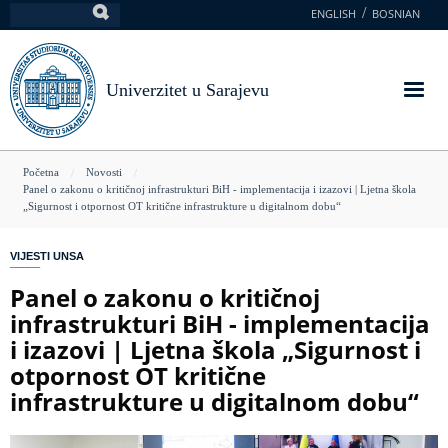
Skoči
ENGLISH
BOSNIAN
Pretraga
na
glavni
sadržaj
Univerzitet u Sarajevu
You
Početna
Novosti
Panel o zakonu o kritičnoj infrastrukturi BiH - implementacija i izazovi | Ljetna škola
are
„Sigurnost i otpornost OT kritične infrastrukture u digitalnom dobu“
here
VIJESTI UNSA
Panel o zakonu o kritičnoj
infrastrukturi BiH - implementacija
i izazovi | Ljetna škola „Sigurnost i
otpornost OT kritične
infrastrukture u digitalnom dobu“