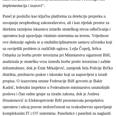
implementacija i izazovi“.
Panel je poslužio kao ključna platforma za detekciju prepreka u
usvajanju neophodnog zakonodavstva, ali i kao rijedak prostor za
direktnu razmjenu iskustava između strateškog nivoa odlučivanja i
operatera koji upravljaju vitalnim sistemima na terenu. Vrijednost
ove diskusije ogleda se u multidisciplinarnom sastavu učesnika koji
su osvijetlili problem iz različitih uglova. Lejla Čopelj, šefica
Odsjeka za borbu protiv terorizma pri Ministarstvu sigurnosti BiH,
analizirala je stratešku vezu između borbe protiv terorizma i zaštite
infrastrukture, dok je Emir Mrkaljević, zamjenik šefa Policije Brčko
distrikta, predstavio prakse i iskorake koji su napravljeni u izradi
propisa. O izazovima unutar Federacije BiH govorio je Bakir
Kadrić, federalni inspektor u Federalnom ministarstvu unutrašnjih
poslova i član radne grupe za izradu zakona, dok je Andrea
Hrustemović iz Elektroprivrede BiH prezentovala perspektivu
operatera i uticaj pravne nedorečenosti na svakodnevno upravljanje
kompleksnim IT i OT sistemima. Panelistice i panelisti su naglasili