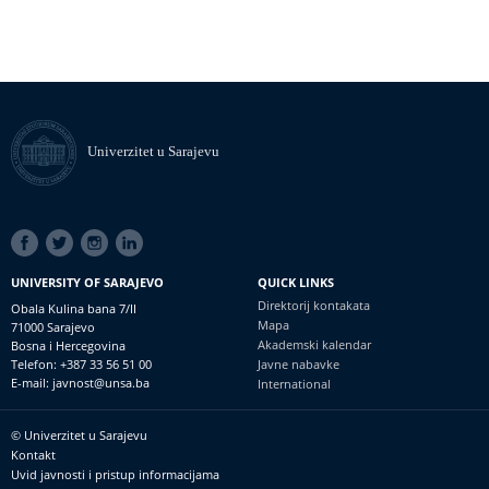
Univerzitet u Sarajevu
SOCIAL
LINKS
UNIVERSITY OF SARAJEVO
QUICK LINKS
Direktorij kontakata
Obala Kulina bana 7/II
Mapa
71000 Sarajevo
Akademski kalendar
Bosna i Hercegovina
Telefon: +387 33 56 51 00
Javne nabavke
E-mail: javnost@unsa.ba
International
© Univerzitet u Sarajevu
Footer
Kontakt
meni
Uvid javnosti i pristup informacijama