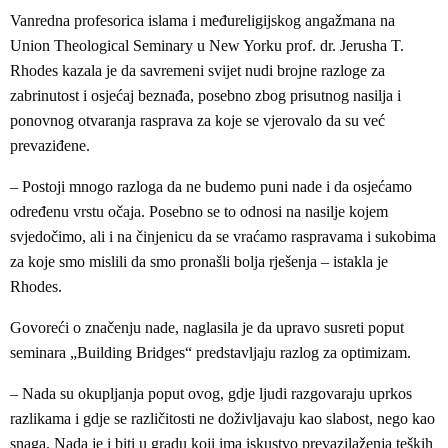
Vanredna profesorica islama i međureligijskog angažmana na
Union Theological Seminary u New Yorku prof. dr. Jerusha T.
Rhodes kazala je da savremeni svijet nudi brojne razloge za
zabrinutost i osjećaj beznađa, posebno zbog prisutnog nasilja i
ponovnog otvaranja rasprava za koje se vjerovalo da su već
prevaziđene.
– Postoji mnogo razloga da ne budemo puni nade i da osjećamo
određenu vrstu očaja. Posebno se to odnosi na nasilje kojem
svjedočimo, ali i na činjenicu da se vraćamo raspravama i sukobima
za koje smo mislili da smo pronašli bolja rješenja – istakla je
Rhodes.
Govoreći o značenju nade, naglasila je da upravo susreti poput
seminara „Building Bridges“ predstavljaju razlog za optimizam.
– Nada su okupljanja poput ovog, gdje ljudi razgovaraju uprkos
razlikama i gdje se različitosti ne doživljavaju kao slabost, nego kao
snaga. Nada je i biti u gradu koji ima iskustvo prevazilaženja teških