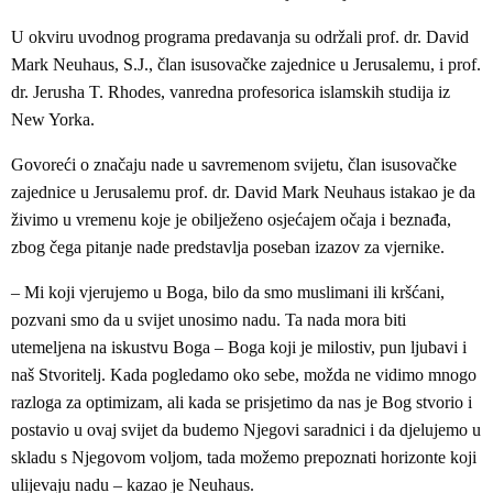
U okviru uvodnog programa predavanja su održali prof. dr. David
Mark Neuhaus, S.J., član isusovačke zajednice u Jerusalemu, i prof.
dr. Jerusha T. Rhodes, vanredna profesorica islamskih studija iz
New Yorka.
Govoreći o značaju nade u savremenom svijetu, član isusovačke
zajednice u Jerusalemu prof. dr. David Mark Neuhaus istakao je da
živimo u vremenu koje je obilježeno osjećajem očaja i beznađa,
zbog čega pitanje nade predstavlja poseban izazov za vjernike.
– Mi koji vjerujemo u Boga, bilo da smo muslimani ili kršćani,
pozvani smo da u svijet unosimo nadu. Ta nada mora biti
utemeljena na iskustvu Boga – Boga koji je milostiv, pun ljubavi i
naš Stvoritelj. Kada pogledamo oko sebe, možda ne vidimo mnogo
razloga za optimizam, ali kada se prisjetimo da nas je Bog stvorio i
postavio u ovaj svijet da budemo Njegovi saradnici i da djelujemo u
skladu s Njegovom voljom, tada možemo prepoznati horizonte koji
ulijevaju nadu – kazao je Neuhaus.