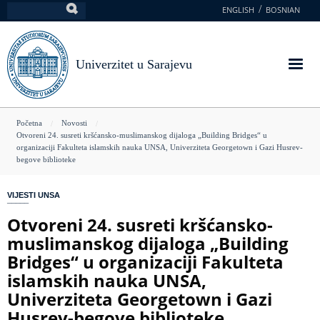
Skoči
ENGLISH
BOSNIAN
Pretraga
na
glavni
sadržaj
Univerzitet u Sarajevu
You
Početna
Novosti
Otvoreni 24. susreti kršćansko-muslimanskog dijaloga „Building Bridges“ u
are
organizaciji Fakulteta islamskih nauka UNSA, Univerziteta Georgetown i Gazi Husrev-
begove biblioteke
here
VIJESTI UNSA
Otvoreni 24. susreti kršćansko-
muslimanskog dijaloga „Building
Bridges“ u organizaciji Fakulteta
islamskih nauka UNSA,
Univerziteta Georgetown i Gazi
Husrev-begove biblioteke