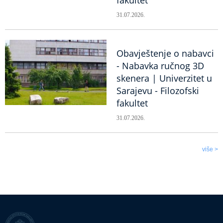
fakultet
31.07.2026.
Obavještenje o nabavci
- Nabavka ručnog 3D
skenera | Univerzitet u
Sarajevu - Filozofski
fakultet
31.07.2026.
više >