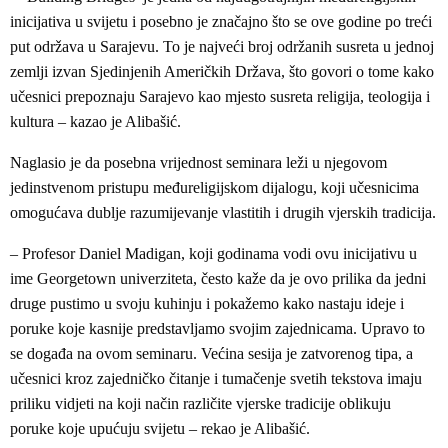
inicijativa u svijetu i posebno je značajno što se ove godine po treći
put održava u Sarajevu. To je najveći broj održanih susreta u jednoj
zemlji izvan Sjedinjenih Američkih Država, što govori o tome kako
učesnici prepoznaju Sarajevo kao mjesto susreta religija, teologija i
kultura – kazao je Alibašić.
Naglasio je da posebna vrijednost seminara leži u njegovom
jedinstvenom pristupu međureligijskom dijalogu, koji učesnicima
omogućava dublje razumijevanje vlastitih i drugih vjerskih tradicija.
– Profesor Daniel Madigan, koji godinama vodi ovu inicijativu u
ime Georgetown univerziteta, često kaže da je ovo prilika da jedni
druge pustimo u svoju kuhinju i pokažemo kako nastaju ideje i
poruke koje kasnije predstavljamo svojim zajednicama. Upravo to
se događa na ovom seminaru. Većina sesija je zatvorenog tipa, a
učesnici kroz zajedničko čitanje i tumačenje svetih tekstova imaju
priliku vidjeti na koji način različite vjerske tradicije oblikuju
poruke koje upućuju svijetu – rekao je Alibašić.