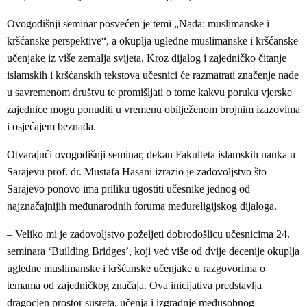
Ovogodišnji seminar posvećen je temi „Nada: muslimanske i
kršćanske perspektive“, a okuplja ugledne muslimanske i kršćanske
učenjake iz više zemalja svijeta. Kroz dijalog i zajedničko čitanje
islamskih i kršćanskih tekstova učesnici će razmatrati značenje nade
u savremenom društvu te promišljati o tome kakvu poruku vjerske
zajednice mogu ponuditi u vremenu obilježenom brojnim izazovima
i osjećajem beznađa.
Otvarajući ovogodišnji seminar, dekan Fakulteta islamskih nauka u
Sarajevu prof. dr. Mustafa Hasani izrazio je zadovoljstvo što
Sarajevo ponovo ima priliku ugostiti učesnike jednog od
najznačajnijih međunarodnih foruma međureligijskog dijaloga.
– Veliko mi je zadovoljstvo poželjeti dobrodošlicu učesnicima 24.
seminara ‘Building Bridges’, koji već više od dvije decenije okuplja
ugledne muslimanske i kršćanske učenjake u razgovorima o
temama od zajedničkog značaja. Ova inicijativa predstavlja
dragocjen prostor susreta, učenja i izgradnje međusobnog