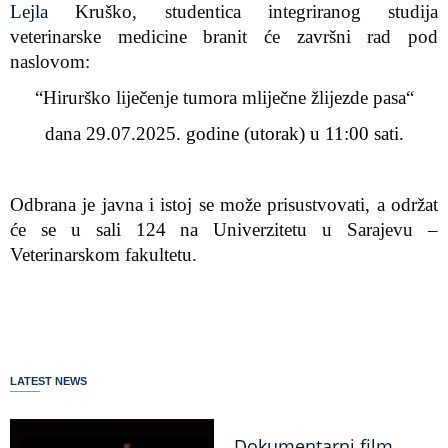
Lejla
Kruško
, studentica integriranog studija
veterinarske medicine
branit će završni rad pod
naslovom:
“Hirurško liječenje tumora mliječne žlijezde pasa
“
dana 29.07.2025. godine (utorak) u 11:00 sati.
Odbrana je javna i istoj se može prisustvovati, a održat
će se u
sali
124
na Univerzitetu u Sarajevu –
Veterinarskom fakultetu.
LATEST NEWS
Dokumentarni film