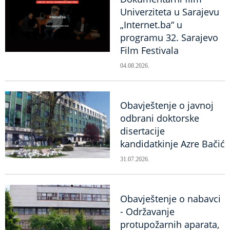
Univerziteta u Sarajevu
„Internet.ba“ u
programu 32. Sarajevo
Film Festivala
04.08.2026.
Obavještenje o javnoj
odbrani doktorske
disertacije
kandidatkinje Azre Bačić
31.07.2026.
Obavještenje o nabavci
- Održavanje
protupožarnih aparata,