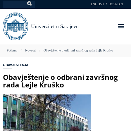
Skoči
ENGLISH
BOSNIAN
Pretraga
na
glavni
sadržaj
Univerzitet u Sarajevu
You
Početna
Novosti
Obavještenje o odbrani završnog rada Lejle Kruško
are
OBAVJEŠTENJA
here
Obavještenje o odbrani završnog
rada Lejle Kruško