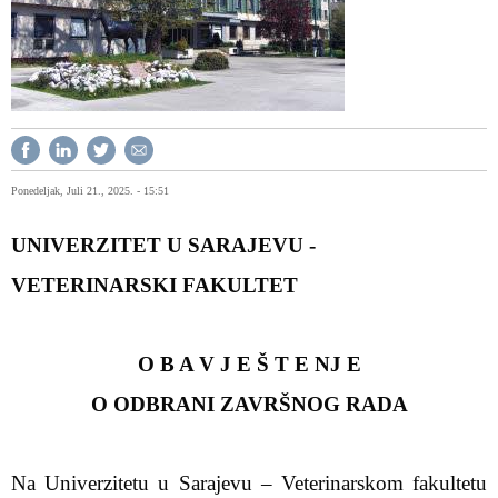
Ponedeljak, Juli 21., 2025. - 15:51
UNIVERZITET U SARAJEVU -
VETERINARSKI FAKULTET
O B A V J E Š T E NJ E
O ODBRANI ZAVRŠNOG RADA
Na Univerzitetu u Sarajevu – Veterinarskom fakultetu