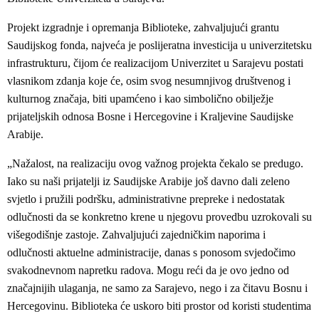
Projekt izgradnje i opremanja Biblioteke, zahvaljujući grantu
Saudijskog fonda, najveća je poslijeratna investicija u univerzitetsku
infrastrukturu, čijom će realizacijom Univerzitet u Sarajevu postati
vlasnikom zdanja koje će, osim svog nesumnjivog društvenog i
kulturnog značaja, biti upamćeno i kao simbolično obilježje
prijateljskih odnosa Bosne i Hercegovine i Kraljevine Saudijske
Arabije.
„Nažalost, na realizaciju ovog važnog projekta čekalo se predugo.
Iako su naši prijatelji iz Saudijske Arabije još davno dali zeleno
svjetlo i pružili podršku, administrativne prepreke i nedostatak
odlučnosti da se konkretno krene u njegovu provedbu uzrokovali su
višegodišnje zastoje. Zahvaljujući zajedničkim naporima i
odlučnosti aktuelne administracije, danas s ponosom svjedočimo
svakodnevnom napretku radova. Mogu reći da je ovo jedno od
značajnijih ulaganja, ne samo za Sarajevo, nego i za čitavu Bosnu i
Hercegovinu. Biblioteka će uskoro biti prostor od koristi studentima