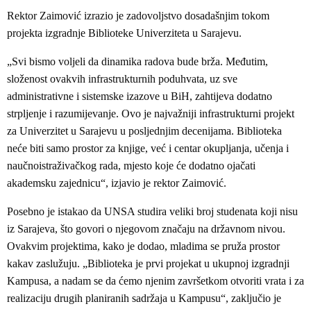
Rektor Zaimović izrazio je zadovoljstvo dosadašnjim tokom
projekta izgradnje Biblioteke Univerziteta u Sarajevu.
„Svi bismo voljeli da dinamika radova bude brža. Međutim,
složenost ovakvih infrastrukturnih poduhvata, uz sve
administrativne i sistemske izazove u BiH, zahtijeva dodatno
strpljenje i razumijevanje. Ovo je najvažniji infrastrukturni projekt
za Univerzitet u Sarajevu u posljednjim decenijama. Biblioteka
neće biti samo prostor za knjige, već i centar okupljanja, učenja i
naučnoistraživačkog rada, mjesto koje će dodatno ojačati
akademsku zajednicu“, izjavio je rektor Zaimović.
Posebno je istakao da UNSA studira veliki broj studenata koji nisu
iz Sarajeva, što govori o njegovom značaju na državnom nivou.
Ovakvim projektima, kako je dodao, mladima se pruža prostor
kakav zaslužuju. „Biblioteka je prvi projekat u ukupnoj izgradnji
Kampusa, a nadam se da ćemo njenim završetkom otvoriti vrata i za
realizaciju drugih planiranih sadržaja u Kampusu“, zaključio je