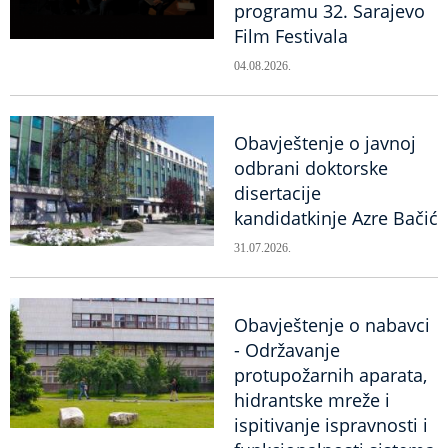
programu 32. Sarajevo
Film Festivala
04.08.2026.
Obavještenje o javnoj
odbrani doktorske
disertacije
kandidatkinje Azre Bačić
31.07.2026.
Obavještenje o nabavci
- Održavanje
protupožarnih aparata,
hidrantske mreže i
ispitivanje ispravnosti i