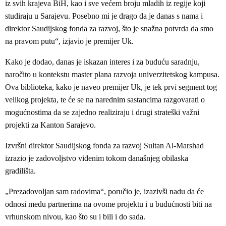
iz svih krajeva BiH, kao i sve većem broju mladih iz regije koji
studiraju u Sarajevu. Posebno mi je drago da je danas s nama i
direktor Saudijskog fonda za razvoj, što je snažna potvrda da smo
na pravom putu“, izjavio je premijer Uk.
Kako je dodao, danas je iskazan interes i za buduću saradnju,
naročito u kontekstu master plana razvoja univerzitetskog kampusa.
Ova biblioteka, kako je naveo premijer Uk, je tek prvi segment tog
velikog projekta, te će se na narednim sastancima razgovarati o
mogućnostima da se zajedno realiziraju i drugi strateški važni
projekti za Kanton Sarajevo.
Izvršni direktor Saudijskog fonda za razvoj Sultan Al-Marshad
izrazio je zadovoljstvo viđenim tokom današnjeg obilaska
gradilišta.
„Prezadovoljan sam radovima“, poručio je, izazivši nadu da će
odnosi među partnerima na ovome projektu i u budućnosti biti na
vrhunskom nivou, kao što su i bili i do sada.