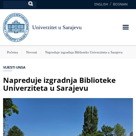
Skoči
ENGLISH
BOSNIAN
Pretraga
na
glavni
sadržaj
Univerzitet u Sarajevu
You
Početna
Novosti
Napreduje izgradnja Biblioteke Univerziteta u Sarajevu
are
VIJESTI UNSA
here
Napreduje izgradnja Biblioteke
Univerziteta u Sarajevu