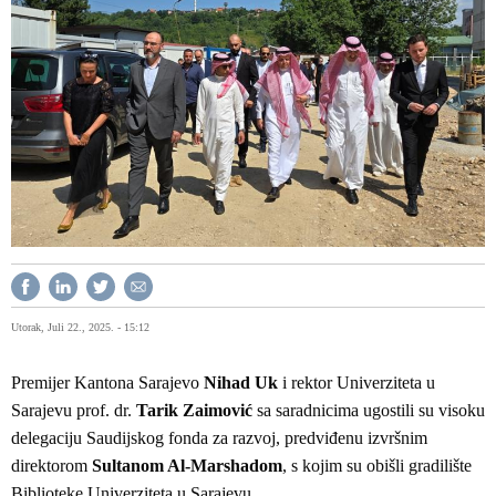
Utorak, Juli 22., 2025. - 15:12
Premijer Kantona Sarajevo
Nihad Uk
i rektor Univerziteta u
Sarajevu prof. dr.
Tarik Zaimović
sa saradnicima ugostili su visoku
delegaciju Saudijskog fonda za razvoj, predviđenu izvršnim
direktorom
Sultanom Al-Marshadom
, s kojim su obišli gradilište
Biblioteke Univerziteta u Sarajevu.