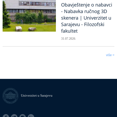
Obavještenje o nabavci
- Nabavka ručnog 3D
skenera | Univerzitet u
Sarajevu - Filozofski
fakultet
31.07.2026.
više >
Univerzitet u Sarajevu
SOCIAL