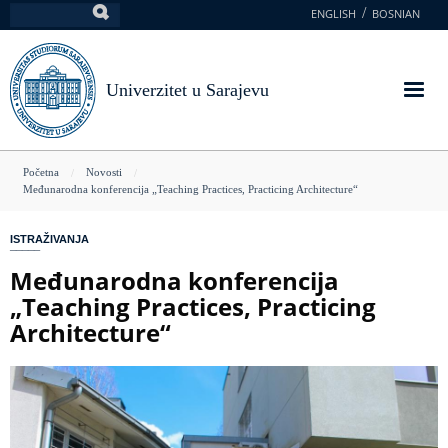
Skoči
ENGLISH
BOSNIAN
Pretraga
na
glavni
sadržaj
Univerzitet u Sarajevu
You
Početna
Novosti
Međunarodna konferencija „Teaching Practices, Practicing Architecture“
are
here
ISTRAŽIVANJA
Međunarodna konferencija
„Teaching Practices, Practicing
Architecture“