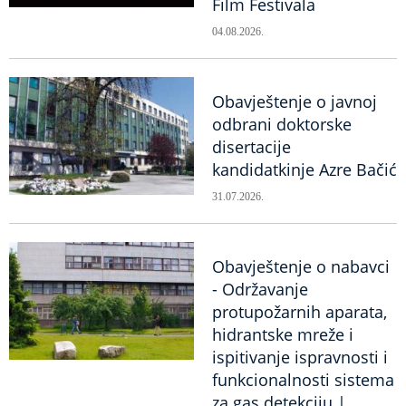
Film Festivala
04.08.2026.
Obavještenje o javnoj
odbrani doktorske
disertacije
kandidatkinje Azre Bačić
31.07.2026.
Obavještenje o nabavci
- Održavanje
protupožarnih aparata,
hidrantske mreže i
ispitivanje ispravnosti i
funkcionalnosti sistema
za gas detekciju |