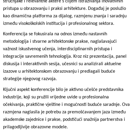
stručnjake i relevantne aktere s ciljem istraživanja inovativnih
pristupa u obrazovanju i praksi arhitekture. Događaj je poslužio
kao dinamična platforma za dijalog, razmjenu znanja i saradnju
između visokoškolskih institucija i profesionalnog sektora.
Konferencija se fokusirala na odnos između nastavnih
metodologija i stvarne arhitektonske prakse, naglašavajući
važnost iskustvenog učenja, interdisciplinarnih pristupa i
integracije savremenih tehnologija. Kroz niz prezentacija, panel
diskusija i interaktivnih sesija, učesnici su analizirali aktuelne
izazove u arhitektonskom obrazovanju i predlagali buduće
strategije njegovog razvoja.
Ključni aspekt konferencije bilo je aktivno učešće predstavnika
industrije, koji su pružili vrijedne uvide u profesionalna
očekivanja, praktične vještine i mogućnosti buduće saradnje. Ova
razmjena naglasila je potrebu za premošćavanjem jaza između
akademske zajednice i prakse, podstičući snažnija partnerstva i
prilagodljivije obrazovne modele.