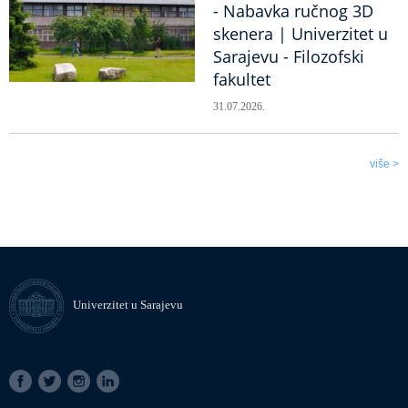
- Nabavka ručnog 3D
skenera | Univerzitet u
Sarajevu - Filozofski
fakultet
31.07.2026.
više >
Univerzitet u Sarajevu
SOCIAL
LINKS