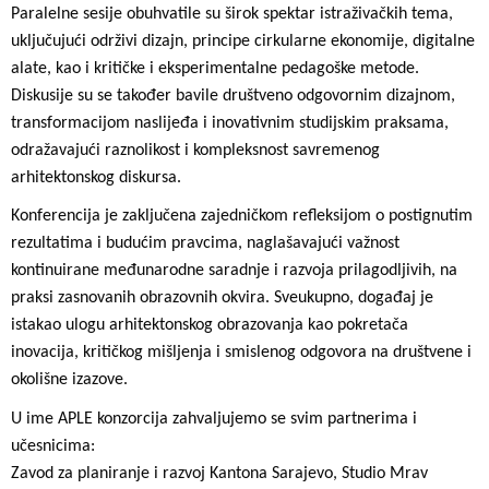
Paralelne sesije obuhvatile su širok spektar istraživačkih tema,
uključujući održivi dizajn, principe cirkularne ekonomije, digitalne
alate, kao i kritičke i eksperimentalne pedagoške metode.
Diskusije su se također bavile društveno odgovornim dizajnom,
transformacijom naslijeđa i inovativnim studijskim praksama,
odražavajući raznolikost i kompleksnost savremenog
arhitektonskog diskursa.
Konferencija je zaključena zajedničkom refleksijom o postignutim
rezultatima i budućim pravcima, naglašavajući važnost
kontinuirane međunarodne saradnje i razvoja prilagodljivih, na
praksi zasnovanih obrazovnih okvira. Sveukupno, događaj je
istakao ulogu arhitektonskog obrazovanja kao pokretača
inovacija, kritičkog mišljenja i smislenog odgovora na društvene i
okolišne izazove.
U ime APLE konzorcija zahvaljujemo se svim partnerima i
učesnicima:
Zavod za planiranje i razvoj Kantona Sarajevo, Studio Mrav