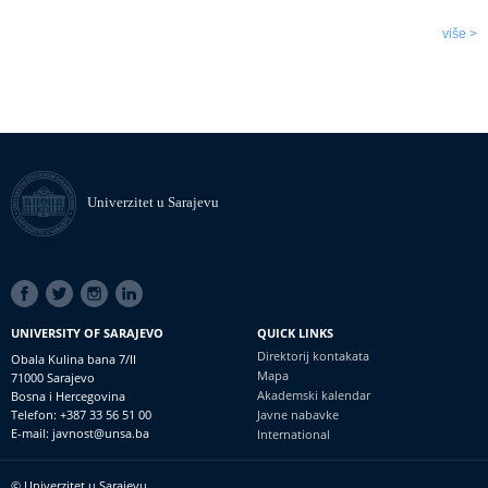
više >
Univerzitet u Sarajevu
SOCIAL
LINKS
UNIVERSITY OF SARAJEVO
QUICK LINKS
Direktorij kontakata
Obala Kulina bana 7/II
Mapa
71000 Sarajevo
Akademski kalendar
Bosna i Hercegovina
Telefon: +387 33 56 51 00
Javne nabavke
E-mail: javnost@unsa.ba
International
© Univerzitet u Sarajevu