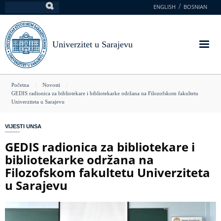
Skoči
ENGLISH
BOSNIAN
Pretraga
na
glavni
sadržaj
Univerzitet u Sarajevu
You
Početna
Novosti
GEDIS radionica za bibliotekare i bibliotekarke održana na Filozofskom fakultetu
are
Univerziteta u Sarajevu
here
VIJESTI UNSA
GEDIS radionica za bibliotekare i
bibliotekarke održana na
Filozofskom fakultetu Univerziteta
u Sarajevu