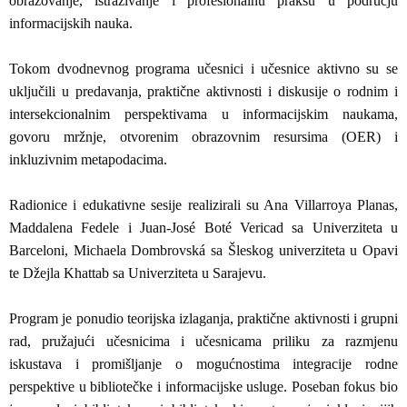
obrazovanje, istraživanje i profesionalnu praksu u području
informacijskih nauka.
Tokom dvodnevnog programa učesnici i učesnice aktivno su se
uključili u predavanja, praktične aktivnosti i diskusije o rodnim i
intersekcionalnim perspektivama u informacijskim naukama,
govoru mržnje, otvorenim obrazovnim resursima (OER) i
inkluzivnim metapodacima.
Radionice i edukativne sesije realizirali su Ana Villarroya Planas,
Maddalena Fedele i Juan-José Boté Vericad sa Univerziteta u
Barceloni, Michaela Dombrovská sa Šleskog univerziteta u Opavi
te Džejla Khattab sa Univerziteta u Sarajevu.
Program je ponudio teorijska izlaganja, praktične aktivnosti i grupni
rad, pružajući učesnicima i učesnicama priliku za razmjenu
iskustava i promišljanje o mogućnostima integracije rodne
perspektive u bibliotečke i informacijske usluge. Poseban fokus bio