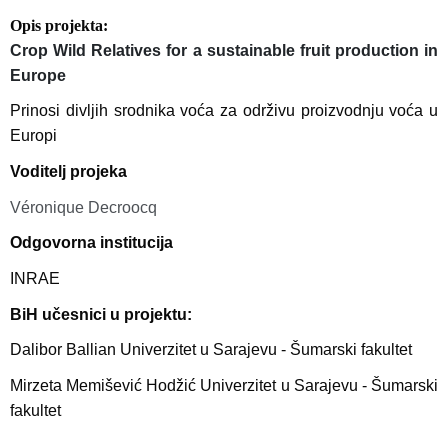
Opis projekta
Crop Wild Relatives for a sustainable fruit production in
Europe
Prinosi divljih srodnika voća za održivu proizvodnju voća u
Europi
Voditelj projeka
Véronique Decroocq
Odgovorna institucija
INRAE
BiH učesnici u projektu:
Dalibor Ballian Univerzitet u Sarajevu - Šumarski fakultet
Mirzeta Memišević Hodžić Univerzitet u Sarajevu - Šumarski
fakultet