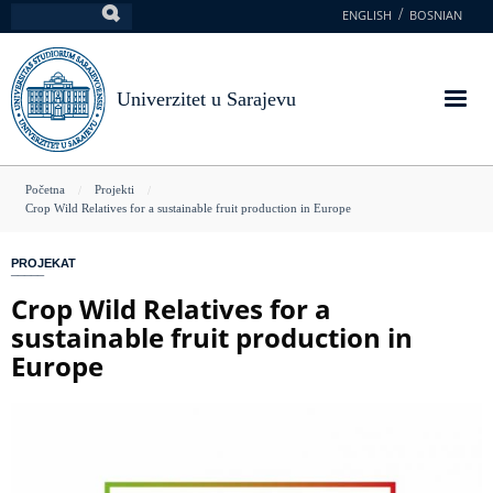
Skoči
ENGLISH
BOSNIAN
Pretraga
na
glavni
sadržaj
Univerzitet u Sarajevu
You
Početna
Projekti
Crop Wild Relatives for a sustainable fruit production in Europe
are
here
PROJEKAT
Crop Wild Relatives for a
sustainable fruit production in
Europe