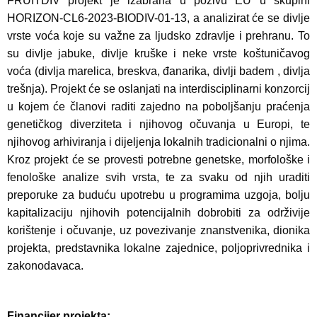
FRUITDIV projekt je izabrana u pozivu EU u skupini
HORIZON-CL6-2023-BIODIV-01-13, a analizirat će se divlje
vrste voća koje su važne za ljudsko zdravlje i prehranu. To
su divlje jabuke, divlje kruške i neke vrste koštuničavog
voća (divlja marelica, breskva, đanarika, divlji badem , divlja
trešnja). Projekt će se oslanjati na interdisciplinarni konzorcij
u kojem će članovi raditi zajedno na poboljšanju praćenja
genetičkog diverziteta i njihovog očuvanja u Europi, te
njihovog arhiviranja i dijeljenja lokalnih tradicionalni o njima.
Kroz projekt će se provesti potrebne genetske, morfološke i
fenološke analize svih vrsta, te za svaku od njih uraditi
preporuke za buduću upotrebu u programima uzgoja, bolju
kapitalizaciju njihovih potencijalnih dobrobiti za održivije
korištenje i očuvanje, uz povezivanje znanstvenika, dionika
projekta, predstavnika lokalne zajednice, poljoprivrednika i
zakonodavaca.
Financijer projekta: