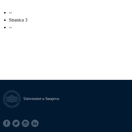
Obilježavanje
Prethodna
‹‹
strana
stranica
Stranica 3
Sljedeća
››
stranica
Univerzitet u Sarajevu
SOCIAL
LINKS