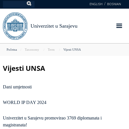
Skoči
ENGLISH
BOSNIAN
Pretraga
na
glavni
sadržaj
Univerzitet u Sarajevu
You
Početna
Taxonomy
Term
Vijesti UNSA
are
here
Vijesti UNSA
Dani umjetnosti
WORLD IP DAY 2024
Univerzitet u Sarajevu promovirao 3769 diplomanata i
magistranata!