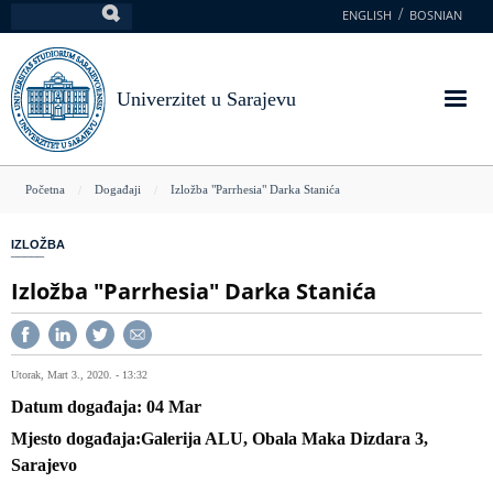
Skoči
ENGLISH
BOSNIAN
Pretraga
na
glavni
sadržaj
Univerzitet u Sarajevu
You
Početna
Događaji
Izložba "Parrhesia" Darka Stanića
are
IZLOŽBA
here
Izložba "Parrhesia" Darka Stanića
Utorak, Mart 3., 2020. - 13:32
Datum događaja
04
Mar
Mjesto događaja
Galerija ALU, Obala Maka Dizdara 3,
Sarajevo