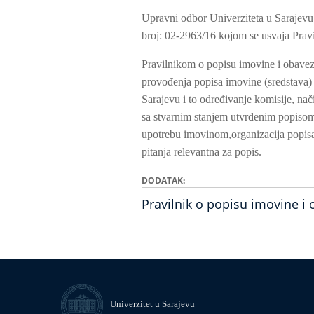
Upravni odbor Univerziteta u Sarajevu
broj: 02-2963/16 kojom se usvaja Pravi
Pravilnikom o popisu imovine i obaveza
provođenja popisa imovine (sredstava) i
Sarajevu i to određivanje komisije, nač
sa stvarnim stanjem utvrđenim popisom 
upotrebu imovinom,organizacija popisa
pitanja relevantna za popis.
DODATAK
Pravilnik o popisu imovine i 
Univerzitet u Sarajevu