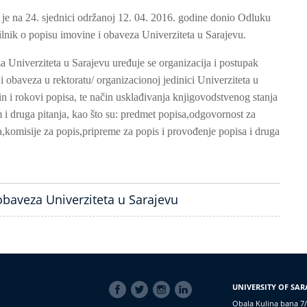
 je na 24. sjednici održanoj 12. 04. 2016. godine donio Odluku
lnik o popisu imovine i obaveza Univerziteta u Sarajevu.
 Univerziteta u Sarajevu uređuje se organizacija i postupak
 obaveza u rektoratu/ organizacionoj jedinici Univerziteta u
in i rokovi popisa, te način usklađivanja knjigovodstvenog stanja
i druga pitanja, kao što su: predmet popisa,odgovornost za
,komisije za popis,pripreme za popis i provođenje popisa i druga
obaveza Univerziteta u Sarajevu
SOCIAL
UNIVERSITY OF SAR
LINKS
Obala Kulina bana 7/