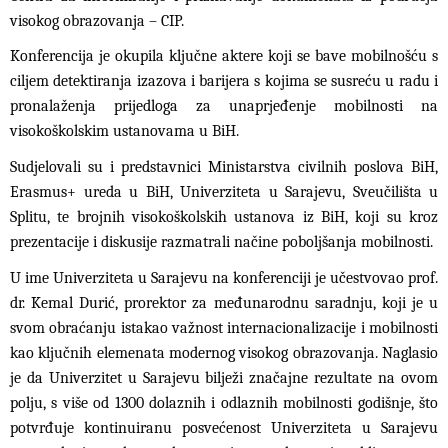
visokog obrazovanja – CIP.
Konferencija je okupila ključne aktere koji se bave mobilnošću s
ciljem detektiranja izazova i barijera s kojima se susreću u radu i
pronalaženja prijedloga za unaprjeđenje mobilnosti na
visokoškolskim ustanovama u BiH.
Sudjelovali su i predstavnici Ministarstva civilnih poslova BiH,
Erasmus+ ureda u BiH, Univerziteta u Sarajevu, Sveučilišta u
Splitu, te brojnih visokoškolskih ustanova iz BiH, koji su kroz
prezentacije i diskusije razmatrali načine poboljšanja mobilnosti.
U ime Univerziteta u Sarajevu na konferenciji je učestvovao prof.
dr. Kemal Durić, prorektor za međunarodnu saradnju, koji je u
svom obraćanju istakao važnost internacionalizacije i mobilnosti
kao ključnih elemenata modernog visokog obrazovanja. Naglasio
je da Univerzitet u Sarajevu bilježi značajne rezultate na ovom
polju, s više od 1300 dolaznih i odlaznih mobilnosti godišnje, što
potvrđuje kontinuiranu posvećenost Univerziteta u Sarajevu