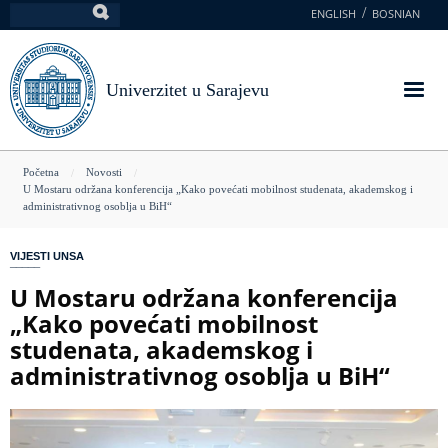
Skoči
ENGLISH
BOSNIAN
Pretraga
na
glavni
sadržaj
Univerzitet u Sarajevu
You
Početna
Novosti
U Mostaru održana konferencija „Kako povećati mobilnost studenata, akademskog i
are
administrativnog osoblja u BiH“
here
VIJESTI UNSA
U Mostaru održana konferencija
„Kako povećati mobilnost
studenata, akademskog i
administrativnog osoblja u BiH“