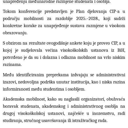
unapređenju međunarodne razmjene studenata i osoblja.
Tokom konferencije predstavljen je Plan djelovanja CIP-a u
području mobilnosti za razdoblje 2025.–2028., koji sadrži
konkretne korake za unaprjeđenje sustava razmjene u visokom
obrazovanju.
S obzirom na rezultate ovogodišnje ankete koju je proveo CIP, a u
kojoj je sudjelovala većina visokoškolskih ustanova iz BiH,
potvrđeno je da su i dolazna i odlazna mobilnost na vrlo niskim
razinama.
Među identificiranim preprekama izdvajaju se administrativni
izazovi, nedovoljna podrška unutar institucija, kao i niska razina
informiranosti među studentima i osobljem.
Akademska mobilnost, kako su naglasili organizatori, obuhvaća
boravak studenata, akademskog i administrativnog osoblja na
drugoj visokoškolskoj ustanovi, najčešće u inozemstvu, radi
studiranja, stručnog usavršavanja ili istraživačkog rada.