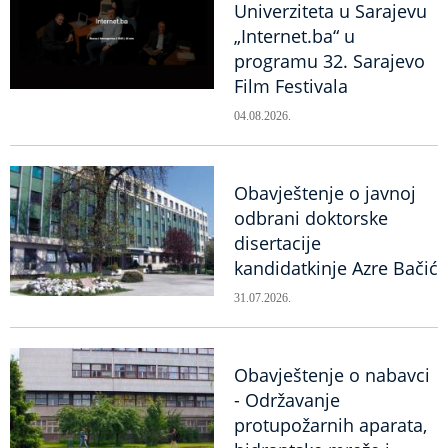
Univerziteta u Sarajevu
„Internet.ba“ u
programu 32. Sarajevo
Film Festivala
04.08.2026.
Obavještenje o javnoj
odbrani doktorske
disertacije
kandidatkinje Azre Bačić
31.07.2026.
Obavještenje o nabavci
- Održavanje
protupožarnih aparata,