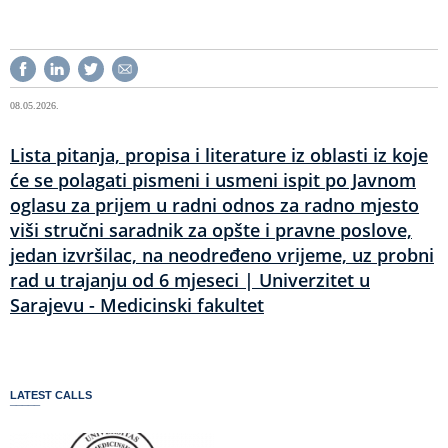
08.05.2026.
Lista pitanja, propisa i literature iz oblasti iz koje
će se polagati pismeni i usmeni ispit po Javnom
oglasu za prijem u radni odnos za radno mjesto
viši stručni saradnik za opšte i pravne poslove,
jedan izvršilac, na neodređeno vrijeme, uz probni
rad u trajanju od 6 mjeseci | Univerzitet u
Sarajevu - Medicinski fakultet
LATEST CALLS