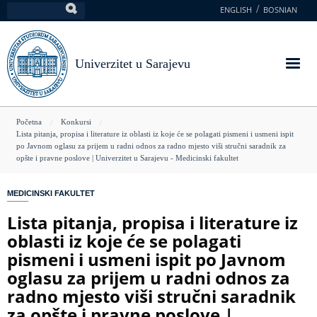
Skoči
ENGLISH
BOSNIAN
Pretraga
na
glavni
sadržaj
Univerzitet u Sarajevu
You
Početna
Konkursi
Lista pitanja, propisa i literature iz oblasti iz koje će se polagati pismeni i usmeni ispit
are
po Javnom oglasu za prijem u radni odnos za radno mjesto viši stručni saradnik za
opšte i pravne poslove | Univerzitet u Sarajevu - Medicinski fakultet
here
MEDICINSKI FAKULTET
Lista pitanja, propisa i literature iz
oblasti iz koje će se polagati
pismeni i usmeni ispit po Javnom
oglasu za prijem u radni odnos za
radno mjesto viši stručni saradnik
za opšte i pravne poslove |