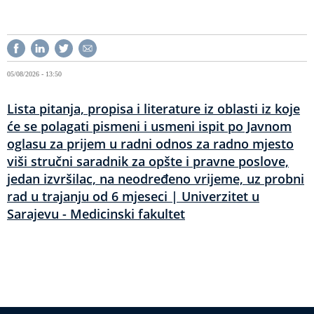
05/08/2026 - 13:50
Lista pitanja, propisa i literature iz oblasti iz koje
će se polagati pismeni i usmeni ispit po Javnom
oglasu za prijem u radni odnos za radno mjesto
viši stručni saradnik za opšte i pravne poslove,
jedan izvršilac, na neodređeno vrijeme, uz probni
rad u trajanju od 6 mjeseci | Univerzitet u
Sarajevu - Medicinski fakultet