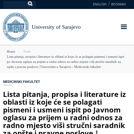
Skip
ENGLISH
BOSNIAN
Search
to
main
content
University of Sarajevo
You
Home
Node
Lista pitanja, propisa i literature iz oblasti iz koje će se polagati pismeni i usmeni ispit
are
po Javnom oglasu za prijem u radni odnos za radno mjesto viši stručni saradnik za
opšte i pravne poslove | Univerzitet u Sarajevu - Medicinski fakultet
here
MEDICINSKI FAKULTET
Lista pitanja, propisa i literature iz
oblasti iz koje će se polagati
pismeni i usmeni ispit po Javnom
oglasu za prijem u radni odnos za
radno mjesto viši stručni saradnik
za opšte i pravne poslove |