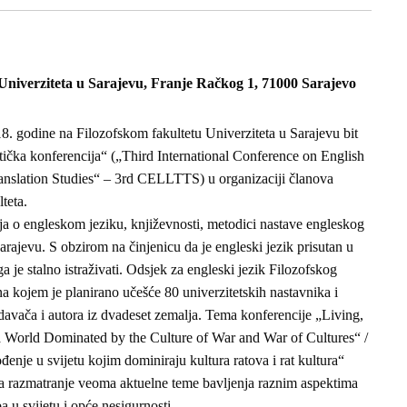
t Univerziteta u Sarajevu, Franje Račkog 1, 71000 Sarajevo
. godine na Filozofskom fakultetu Univerziteta u Sarajevu bit
ička konferencija“ („Third International Conference on English
anslation Studies“ – 3rd CELLTTS) u organizaciji članova
teta.
o engleskom jeziku, književnosti, metodici nastave engleskog
arajevu. S obzirom na činjenicu da je engleski jezik prisutan u
je stalno istraživati. Odsjek za engleski jezik Filozofskog
p na kojem je planirano učešće 80 univerzitetskih nastavnika i
edavača i autora iz dvadeset zemalja. Tema konferencije „Living,
a World Dominated by the Culture of War and War of Cultures“ /
đenje u svijetu kojim dominiraju kultura ratova i rat kultura“
za razmatranje veoma aktuelne teme bavljenja raznim aspektima
a u svijetu i opće nesigurnosti.