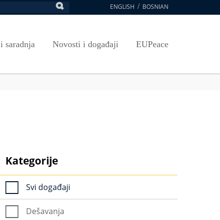
ENGLISH
BOSNIAN
retraga
Umjetnost, kultura i sport
Plan javnih nabavki
E-Prijava za ispite
oja UNSA
SAVRŠAVANJA
Izdavačka djelatnost
Osnovni elementi ugovora
Pristup informacijama
 i saradnja
Novosti i događaji
EUPeace
NSA
Publikacije
Javne nabavke organizacionih jedinica
 ravnopravnost UNSA
ismenost
Časopis Pregled
TRAIN
 ravnopravnost UNSA
ivotnog učenja
a na UNSA
ernice
ditacija
Kategorije
Svi događaji
Dešavanja