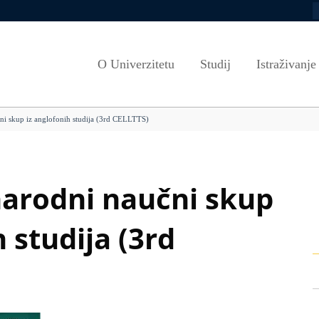
P
Zapošljavanje
Propisi Kantona Sarajevo
Ciklusi studija
Misija i vizija
Ljetne škole
Euraxess
Propisi Univerziteta u Sarajevu
Studijski programi
Strategija razv
PROGRAMI U
O Univerzitetu
Studij
Istraživanje
port
Dokumenti
Javnost rada (Senat)
Akademski kalendar
Etički savjet U
Alumni
Javnost rada (Upravni odbor)
Kako aplicirati
VEEP/European Track
Vijeće za rodnu
Informacijska p
ni skup iz anglofonih studija (3rd CELLTTS)
Odgovori na zastupnička pitanja
Uslovi upisa
Savjet za rodnu
Programi cjelož
iblioteka
Angažman nastavnog osoblja
Cjenovnici
Sistem kvalitet
UNIVERZITET U BROJKAMA
Scholarships
Dokumenti i smj
arodni naučni skup
Saradnja sa okruženjem
Evaluacija i akre
 studija (3rd
Nastavna infrastruktura
Korisni linkovi
Obrasci