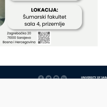
SOCIAL
UNIVERSITY OF SAR
LINKS
Obala Kulina bana 7/
71000 Sarajevo
Bosna i Hercegovina
Telefon: +387 33 56 5
E-mail: javnost@uns