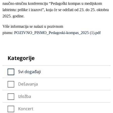
naučno-stručnu konferenciju “Pedagoški kompas u medijskom
labirintu: prilike i izazovi”, koja će se održati od 23. do 25. oktobra
2025. godine.
Više informacija se nalazi u pozivnom
pismu:
POZIVNO_PISMO_Pedagoski-kompas_2025 (1).pdf
Kategorije
Svi događaji
Dešavanja
Izložba
Koncert