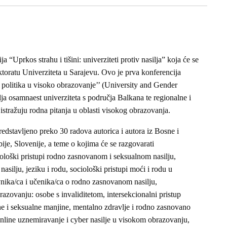
Uprkos strahu i tišini: univerziteti protiv nasilja” koja će se
ktoratu Univerziteta u Sarajevu. Ovo je prva konferencija
 politika u visoko obrazovanje’’ (University and Gender
osamnaest univerziteta s područja Balkana te regionalne i
stražuju rodna pitanja u oblasti visokog obrazovanja.
dstavljeno preko 30 radova autorica i autora iz Bosne i
je, Slovenije, a teme o kojima će se razgovarati
odološki pristupi rodno zasnovanom i seksualnom nasilju,
asilju, jeziku i rodu, sociološki pristupi moći i rodu u
nika/ca i učenika/ca o rodno zasnovanom nasilju,
brazovanju: osobe s invaliditetom, intersekcionalni pristup
ne i seksualne manjine, mentalno zdravlje i rodno zasnovano
line uznemiravanje i cyber nasilje u visokom obrazovanju,