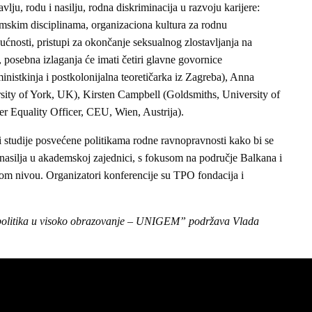
lju, rodu i nasilju, rodna diskriminacija u razvoju karijere:
emskim disciplinama, organizaciona kultura za rodnu
ućnosti, pristupi za okončanje seksualnog zlostavljanja na
 posebna izlaganja će imati četiri glavne govornice
inistkinja i postkolonijalna teoretičarka iz Zagreba), Anna
sity of York, UK), Kirsten Campbell (Goldsmiths, University of
 Equality Officer, CEU, Wien, Austrija).
iti studije posvećene politikama rodne ravnopravnosti kako bi se
nasilja u akademskoj zajednici, s fokusom na područje Balkana i
m nivou. Organizatori konferencije su TPO fondacija i
h politika u visoko obrazovanje – UNIGEM” podržava Vlada