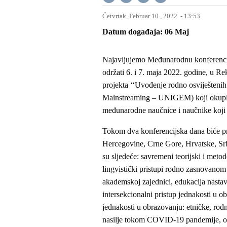
Četvrtak, Februar 10., 2022. - 13:53
Datum događaja
06
Maj
Najavljujemo Međunarodnu konferencija “
održati 6. i 7. maja 2022. godine, u Re
projekta ‘‘Uvođenje rodno osviještenih
Mainstreaming – UNIGEM) koji okuplja 
međunarodne naučnice i naučnike koji i
Tokom dva konferencijska dana biće pre
Hercegovine, Crne Gore, Hrvatske, Srbi
su sljedeće: savremeni teorijski i met
lingvistički pristupi rodno zasnovanom n
akademskoj zajednici, edukacija nastav
intersekcionalni pristup jednakosti u o
jednakosti u obrazovanju: etničke, rod
nasilje tokom COVID-19 pandemije, on