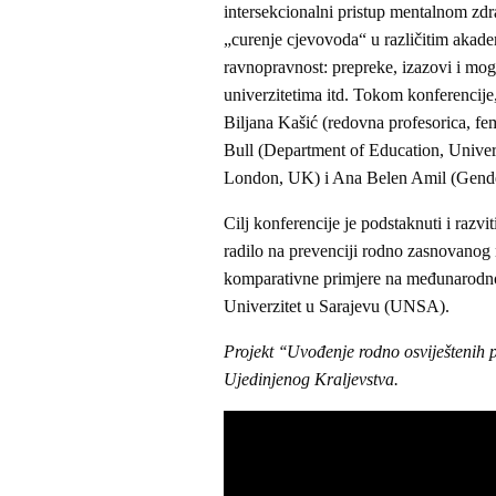
intersekcionalni pristup mentalnom zdrav
„curenje cjevovoda“ u različitim akad
ravnopravnost: prepreke, izazovi i mog
univerzitetima itd. Tokom konferencije,
Biljana Kašić (redovna profesorica, fem
Bull (Department of Education, Univer
London, UK) i Ana Belen Amil (Gender
Cilj konferencije je podstaknuti i razv
radilo na prevenciji rodno zasnovanog 
komparativne primjere na međunarodno
Univerzitet u Sarajevu (UNSA).
Projekt ‘‘Uvođenje rodno osviješteni
Ujedinjenog Kraljevstva.