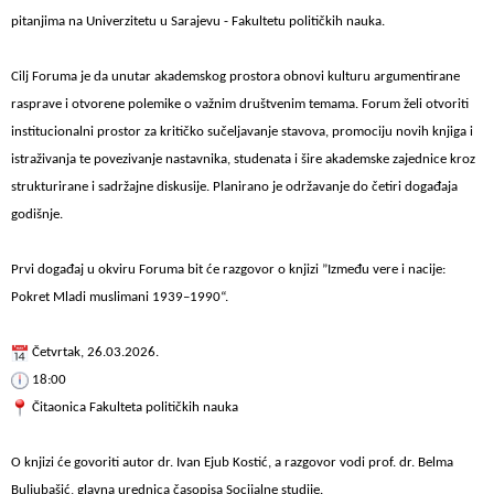
pitanjima na Univerzitetu u Sarajevu - Fakultetu političkih nauka.
Cilj Foruma je da unutar akademskog prostora obnovi kulturu argumentirane
rasprave i otvorene polemike o važnim društvenim temama. Forum želi otvoriti
institucionalni prostor za kritičko sučeljavanje stavova, promociju novih knjiga i
istraživanja te povezivanje nastavnika, studenata i šire akademske zajednice kroz
strukturirane i sadržajne diskusije. Planirano je održavanje do četiri događaja
godišnje.
Prvi događaj u okviru Foruma bit će razgovor o knjizi ”Između vere i nacije:
Pokret Mladi muslimani 1939–1990“.
Četvrtak, 26.03.2026.
18:00
Čitaonica Fakulteta političkih nauka
O knjizi će govoriti autor dr. Ivan Ejub Kostić, a razgovor vodi prof. dr. Belma
Buljubašić, glavna urednica časopisa Socijalne studije.