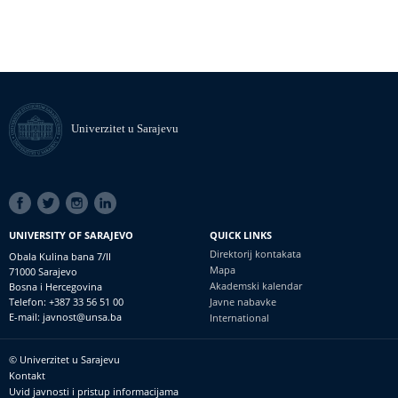
Univerzitet u Sarajevu
SOCIAL
LINKS
UNIVERSITY OF SARAJEVO
QUICK LINKS
Direktorij kontakata
Obala Kulina bana 7/II
Mapa
71000 Sarajevo
Akademski kalendar
Bosna i Hercegovina
Telefon: +387 33 56 51 00
Javne nabavke
E-mail: javnost@unsa.ba
International
© Univerzitet u Sarajevu
Footer
Kontakt
meni
Uvid javnosti i pristup informacijama