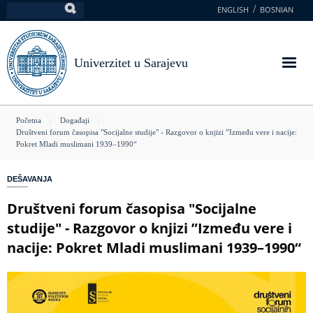
Skoči
ENGLISH
BOSNIAN
Pretraga
na
glavni
sadržaj
Univerzitet u Sarajevu
You
Početna
Događaji
Društveni forum časopisa "Socijalne studije" - Razgovor o knjizi ”Između vere i nacije:
are
Pokret Mladi muslimani 1939–1990“
here
DEŠAVANJA
Društveni forum časopisa "Socijalne
studije" - Razgovor o knjizi ”Između vere i
nacije: Pokret Mladi muslimani 1939–1990“