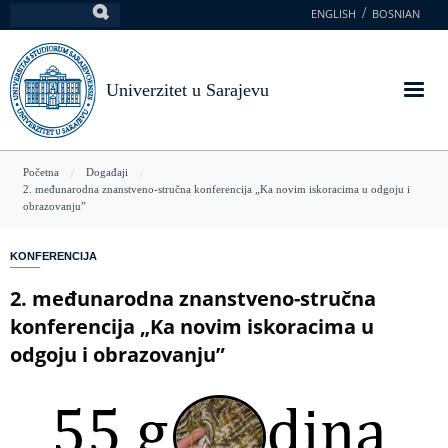
Skoči
ENGLISH
BOSNIAN
Pretraga
na
glavni
sadržaj
Univerzitet u Sarajevu
You
Početna
Događaji
2. međunarodna znanstveno-stručna konferencija „Ka novim iskoracima u odgoju i
are
obrazovanju”
here
KONFERENCIJA
2. međunarodna znanstveno-stručna
konferencija „Ka novim iskoracima u
odgoju i obrazovanju”