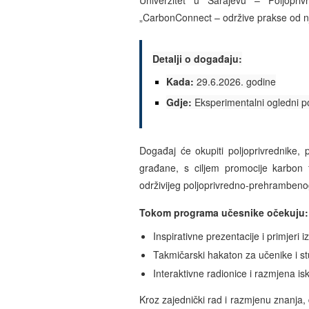
Univerzitet u Sarajevu – Poljopri
„CarbonConnect – održive prakse od nj
Detalji o događaju:
Kada:
29.6.2026. godine
Gdje:
Eksperimentalni ogledni p
Događaj će okupiti poljoprivrednike, pr
građane, s ciljem promocije karbon f
održivijeg poljoprivredno-prehrambeno
Tokom programa učesnike očekuju:
Inspirativne prezentacije i primjeri i
Takmičarski hakaton za učenike i s
Interaktivne radionice i razmjena is
Kroz zajednički rad i razmjenu znanja, 