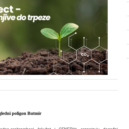
gledni poligon Butmir