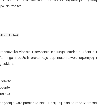
vredno-prehrambeni fakultet i CENER21 organizuju događaj
ive do trpeze“.
oligon Butmir
edstavnike vladinih i nevladinih institucija, studente, učenike i
arminga i održivih praksi koje doprinose razvoju otpornijeg i
g sektora.
z prakse
tudente
kustava
događaj otvara prostor za identifikaciju ključnih potreba iz prakse