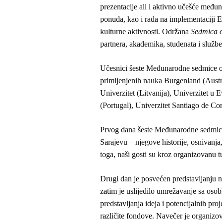
prezentacije ali i aktivno učešće međuna
ponuda, kao i rada na implementaciji 
kulturne aktivnosti. Održana
Sedmica o
partnera, akademika, studenata i služ
Učesnici šeste Međunarodne sedmice obu
primijenjenih nauka Burgenland (Austr
Univerzitet (Litvanija),
Univerzitet u E
(Portugal),
Univerzitet Santiago de Co
Prvog dana šeste Međunarodne sedmice 
Sarajevu – njegove historije, osnivanja
toga, naši gosti su kroz organizovanu tu
Drugi dan je posvećen predstavljanju na
zatim je uslijedilo umrežavanje sa oso
predstavljanja ideja i potencijalnih pro
različite fondove. Navečer je organizov