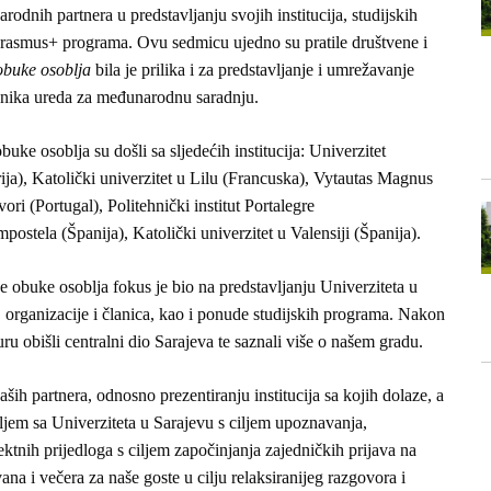
rodnih partnera u predstavljanju svojih institucija, studijskih
Erasmus+ programa. Ovu sedmicu ujedno su pratile društvene i
buke osoblja
bila je prilika i za predstavljanje i umrežavanje
benika ureda za međunarodnu saradnju.
ke osoblja su došli sa sljedećih institucija:
Univerzitet
ija),
Katolički univerzitet u Lilu (Francuska),
Vytautas Magnus
vori (Portugal),
Politehnički institut Portalegre
mpostela (Španija),
Katolički univerzitet u Valensiji (Španija).
obuke osoblja fokus je bio na predstavljanju Univerziteta u
, organizacije i članica, kao i ponude studijskih programa. Nakon
ru obišli centralni dio Sarajeva te saznali više o našem gradu.
ših partnera, odnosno prezentiranju institucija sa kojih dolaze, a
bljem sa Univerziteta u Sarajevu s ciljem upoznavanja,
jektnih prijedloga s ciljem započinjanja zajedničkih prijava na
ana i večera za naše goste u cilju relaksiranijeg razgovora i