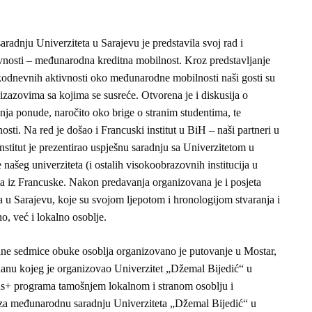
adnju Univerziteta u Sarajevu je predstavila svoj rad i
osti – međunarodna kreditna mobilnost. Kroz predstavljanje
vakodnevnih aktivnosti oko međunarodne mobilnosti naši gosti su
 izazovima sa kojima se susreće. Otvorena je i diskusija o
ja ponude, naročito oko brige o stranim studentima, te
osti. Na red je došao i Francuski institut u BiH – naši partneri u
stitut je prezentirao uspješnu saradnju sa Univerzitetom u
 našeg univerziteta (i ostalih visokoobrazovnih institucija u
a iz Francuske. Nakon predavanja organizovana je i posjeta
a u Sarajevu, koje su svojom ljepotom i hronologijom stvaranja i
no, već i lokalno osoblje.
ne sedmice obuke osoblja organizovano je putovanje u Mostar,
anu kojeg je organizovao Univerzitet „Džemal Bijedić“ u
us+ programa tamošnjem lokalnom i stranom osoblju i
 za međunarodnu saradnju Univerziteta „Džemal Bijedić“ u