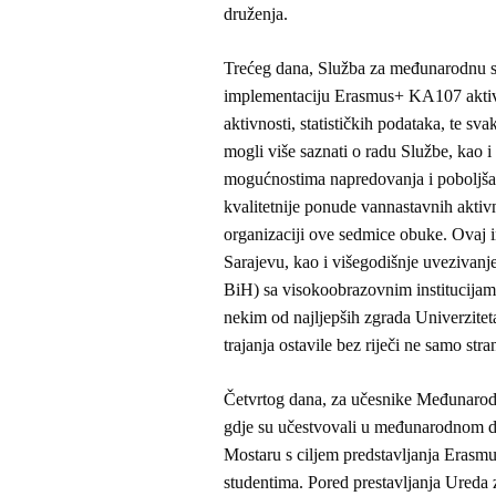
druženja.
Trećeg dana, Služba za međunarodnu sar
implementaciju Erasmus+ KA107 aktivn
aktivnosti, statističkih podataka, te s
mogli više saznati o radu Službe, kao i
mogućnostima napredovanja i poboljšan
kvalitetnije ponude vannastavnih aktivn
organizaciji ove sedmice obuke. Ovaj in
Sarajevu, kao i višegodišnje uvezivanje
BiH) sa visokoobrazovnim institucijam
nekim od najljepših zgrada Univerzitet
trajanja ostavile bez riječi ne samo stra
Četvrtog dana, za učesnike Međunarod
gdje su učestvovali u međunarodnom d
Mostaru s ciljem predstavljanja Erasm
studentima. Pored prestavljanja Ureda