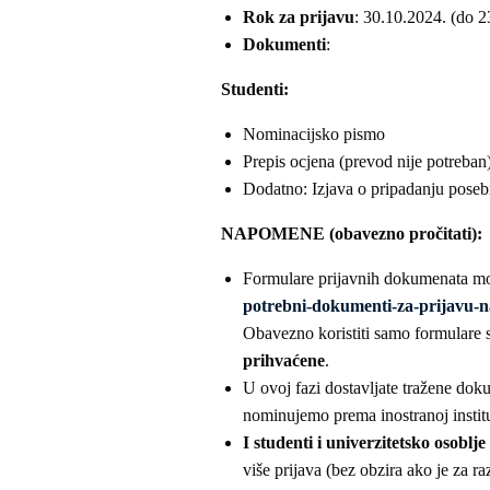
Rok za prijavu
: 30.10.2024. (do 2
Dokumenti
:
Studenti:
Nominacijsko pismo
Prepis ocjena (prevod nije potreban
Dodatno: Izjava o pripadanju poseb
NAPOMENE (obavezno pročitati):
Formulare prijavnih dokumenata mo
potrebni-dokumenti-za-prijavu-n
Obavezno koristiti samo formulare 
prihvaćene
.
U ovoj fazi dostavljate tražene dok
nominujemo prema inostranoj institu
I studenti i univerzitetsko osoblj
više prijava (bez obzira ako je za r