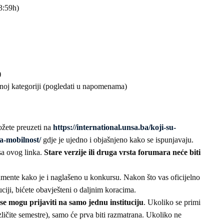
3:59h)
)
noj kategoriji (pogledati u napomenama)
žete preuzeti na
https://international.unsa.ba/koji-su-
a-mobilnost/
gdje je ujedno i objašnjeno kako se ispunjavaju.
sa ovog linka.
Stare verzije ili druga vrsta forumara neće biti
umente kako je i naglašeno u konkursu. Nakon što vas oficijelno
ciji, bićete obavješteni o daljnim koracima.
e se mogu prijaviti na samo jednu instituciju
. Ukoliko se primi
azličite semestre), samo će prva biti razmatrana. Ukoliko ne