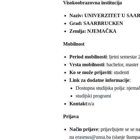
Visokoobrazovna institucija
Naziv: UNIVERZITET U SA
Grad: SAARBRUCKEN
Zemlja: NJEMAČKA
Mobilnost
Period mobilnosti
: ljetni semestar
Vrsta mobilnosti
: bachelor, master
Ko se može prijaviti
: studenti
Link za dodatne informacije
:
Dostupna studijska polja: njemačk
studijski programi
Kontakt
:n/a
Prijava
Način prijave
: prijavljujete se se
na
erasmus@unsa.ba
(slanje štamp