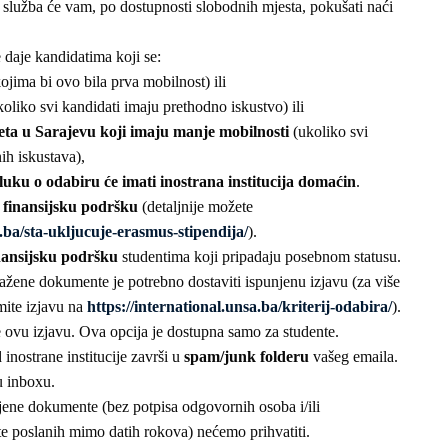
 služba će vam, po dostupnosti slobodnih mjesta, pokušati naći
e daje kandidatima koji se:
jima bi ovo bila prva mobilnost) ili
koliko svi kandidati imaju prethodno iskustvo) ili
teta u Sarajevu koji imaju manje mobilnosti
(ukoliko svi
nih iskustava),
luku o odabiru će imati inostrana institucija domaćin
.
i
finansijsku podršku
(detaljnije možete
a.ba/sta-ukljucuje-erasmus-stipendija/
).
nansijsku podršku
studentima koji pripadaju posebnom statusu.
ražene dokumente je potrebno dostaviti ispunjenu izjavu (za više
mite izjavu na
https://international.unsa.ba/kriterij-odabira/
).
e ovu izjavu. Ova opcija je dostupna samo za studente.
 inostrane institucije završi u
spam/junk folderu
vašeg emaila.
u inboxu.
jene dokumente (bez potpisa odgovornih osoba i/ili
te poslanih mimo datih rokova) nećemo prihvatiti.