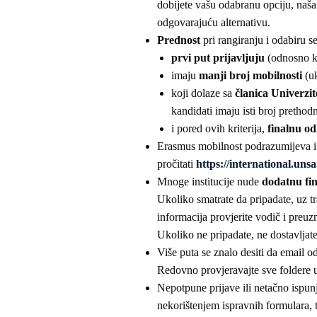
dobijete vašu odabranu opciju, naša
odgovarajuću alternativu.
Prednost
pri rangiranju i odabiru s
prvi put prijavljuju
(odnosno ko
imaju
manji broj mobilnosti
(u
koji dolaze sa
članica Univerzi
kandidati imaju isti broj prethod
i pored ovih kriterija,
finalnu od
Erasmus mobilnost podrazumijeva 
pročitati
https://international.uns
Mnoge institucije nude
dodatnu fi
Ukoliko smatrate da pripadate, uz t
informacija provjerite vodič i preuz
Ukoliko ne pripadate, ne dostavljat
Više puta se znalo desiti da email od
Redovno provjeravajte sve foldere 
Nepotpune prijave ili netačno ispun
nekorištenjem ispravnih formulara, 