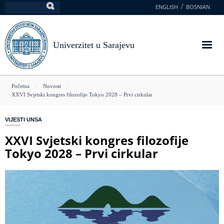
Skoči
ENGLISH
BOSNIAN
Pretraga
na
glavni
sadržaj
Univerzitet u Sarajevu
You
Početna
Novosti
XXVI Svjetski kongres filozofije Tokyo 2028 – Prvi cirkular
are
here
VIJESTI UNSA
XXVI Svjetski kongres filozofije
Tokyo 2028 – Prvi cirkular