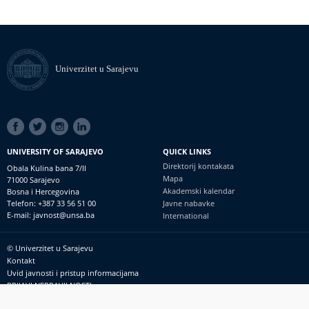
Univerzitet u Sarajevu
SOCIAL
LINKS
UNIVERSITY OF SARAJEVO
QUICK LINKS
Direktorij kontakata
Obala Kulina bana 7/II
Mapa
71000 Sarajevo
Akademski kalendar
Bosna i Hercegovina
Telefon: +387 33 56 51 00
Javne nabavke
E-mail: javnost@unsa.ba
International
© Univerzitet u Sarajevu
Footer
Kontakt
meni
Uvid javnosti i pristup informacijama
PRIJAVI NEPRAVILNOSTI
RSS