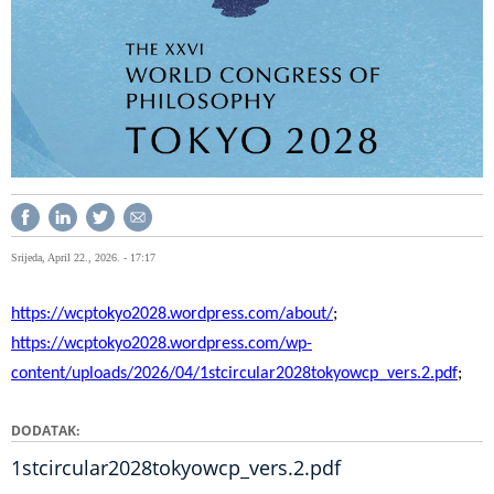
Srijeda, April 22., 2026. - 17:17
https://wcptokyo2028.wordpress.com/about/
;
https://wcptokyo2028.wordpress.com/wp-
content/uploads/2026/04/1stcircular2028tokyowcp_vers.2.pdf
;
DODATAK
1stcircular2028tokyowcp_vers.2.pdf