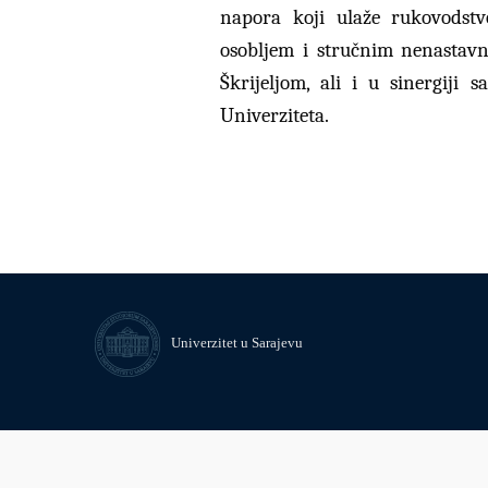
napora koji ulaže rukovodst
osobljem i stručnim nenastavn
Škrijeljom, ali i u sinergiji 
Univerziteta.
Univerzitet u Sarajevu
© Univerzitet u Sarajevu
Kontakt
Uvid javnosti i pristup infor