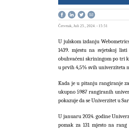
Četvrtak, Juli 25., 2024. - 15:51
U julskom izdanju Webometricso
1439. mjestu na svjetskoj list
obuhvaćeni skriningom po tri krit
u prvih 4,5% svih univerziteta na
Kada je u pitanju rangiranje za
ukupno 5987 rangiranih univerz
pokazuje da se Univerzitet u Sar
U januaru 2024. godine Univerzi
pomak za 131 mjesto na rang li