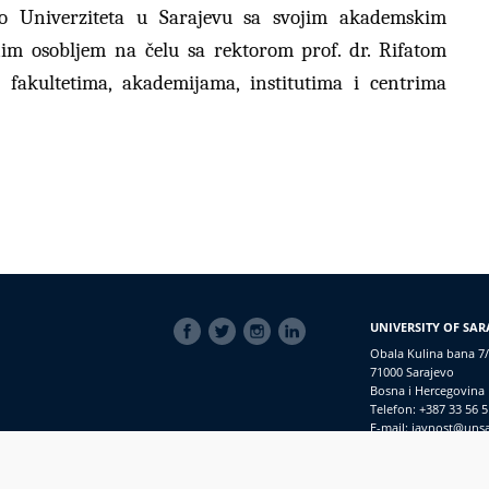
vo Univerziteta u Sarajevu sa svojim akademskim
im osobljem na čelu sa rektorom prof. dr. Rifatom
sa fakultetima, akademijama, institutima i centrima
SOCIAL
UNIVERSITY OF SAR
LINKS
Obala Kulina bana 7/
71000 Sarajevo
Bosna i Hercegovina
Telefon: +387 33 56 5
E-mail: javnost@uns
macijama
PRIJAVI NEPRAVILNOSTI
RSS
prijavikorupciju@unsa.ba