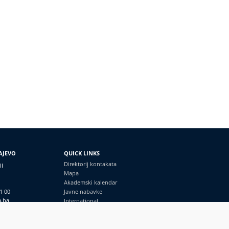
AJEVO
QUICK LINKS
Direktorij kontakata
II
Mapa
Akademski kalendar
1 00
Javne nabavke
a.ba
International