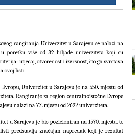
vog rangiranja Univerzitet u Sarajevu se nalazi na
i u poretku više od 32 hiljade univerziteta koji su
erija: utjecaj, otvorenost i izvrsnost, što ga svrstava
 ovoj listi.
 Evropu, Univerzitet u Sarajevu je na 550. mjestu od
iteta. Rangiranje za region centralnoistočne Evrope
ajevu nalazi na 77. mjestu od 2692 univerziteta.
tet u Sarajevu je bio pozicioniran na 1570. mjestu, te
sti predstavlja značajan napredak koji je rezultat