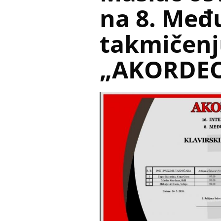
na 8. Me
takmičenj
„AKORDEO