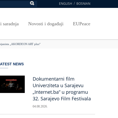
ENGLISH
BOSNIAN
retraga
Umjetnost, kultura i sport
Plan javnih nabavki
E-Prijava za ispite
oja UNSA
SAVRŠAVANJA
Izdavačka djelatnost
Osnovni elementi ugovora
Pristup informacijama
 i saradnja
Novosti i događaji
EUPeace
NSA
Publikacije
Javne nabavke organizacionih jedinica
 ravnopravnost UNSA
ismenost
Časopis Pregled
TRAIN
u pijanista „AKORDEON ART plus“
 ravnopravnost UNSA
ivotnog učenja
a na UNSA
LATEST NEWS
ernice
ditacija
Dokumentarni film
Univerziteta u Sarajevu
„Internet.ba“ u programu
32. Sarajevo Film Festivala
04.08.2026.