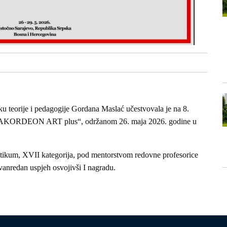
u teorije i pedagogije Gordana Maslać učestvovala je na 8.
 „AKORDEON ART plus“, održanom 26. maja 2026. godine u
aktikum, XVII kategorija, pod mentorstvom redovne profesorice
zvanredan uspjeh osvojivši I nagradu.