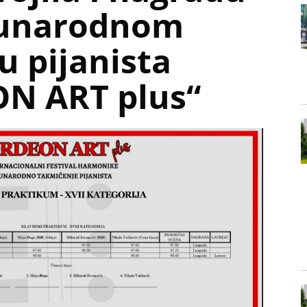
đunarodnom
u pijanista
N ART plus“