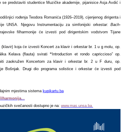
 se predstaviti studentice Muzičke akademije, pijanisice Asja Avdić i
godišnjici rođenja Teodora Romanića (1926–2019), cijenjenog dirigenta i
ije UNSA. Njegovu I
nstrumentaciju za simfonijski orkestar:
Bach-
rajevske filharmonije će izvesti pod dirigentskim vodstvom Tijane
 (klavir) koja će izvesti
Koncert za klavir i orkestar br. 1 u g molu, op.
a Kelava (flauta) svirati
“
Introduction et rondo capriccioso” op.
iti zaokružen Koncertom za klavir i orkestar
br. 2 u F duru, op.
je Bošnjak. Drugi dio programa solistice i orkestar će izvesti pod
rodajnim mjestima sistema
kupikartu.ba
ilharmonija...
muzičkih svečanosti dostupno je na:
www.mas.unsa.ba.