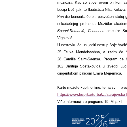
muzičara.
Kao solistice, ovom prilikom će
Lucija Bošnjak, te flautistica Nika Kelava.
Prvi dio koncerta će biti posvećen
stotoj 
nekadašnjeg profesora Muzičke akadem
Busoni-Romanić, Chaconne
orkestar Sa
Vignjević.
U nastavku će uslijediti nastup Asje Avdić
25 Felixa Mendelssohna, a zatim će Nik
28
Camille Saint-Saënsa. Program će b
102
Dmitrija Šostakoviča u izvedbi Luci
dirigentskom palicom Emira Mejremića.
Karte možete kupiti online, te na svim p
https://www.kupikartu.ba/.../sarajevska-f
Više informacija o programu 19. Majskih 