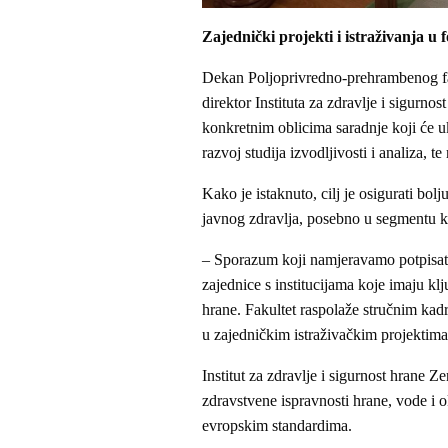
Zajednički projekti i istraživanja u 
Dekan Poljoprivredno-prehrambenog fak
direktor Instituta za zdravlje i sigurn
konkretnim oblicima saradnje koji će uk
razvoj studija izvodljivosti i analiza, t
Kako je istaknuto, cilj je osigurati bol
javnog zdravlja, posebno u segmentu ko
– Sporazum koji namjeravamo potpisat
zajednice s institucijama koje imaju kl
hrane. Fakultet raspolaže stručnim kadr
u zajedničkim istraživačkim projektima
Institut za zdravlje i sigurnost hrane 
zdravstvene ispravnosti hrane, vode i o
evropskim standardima.