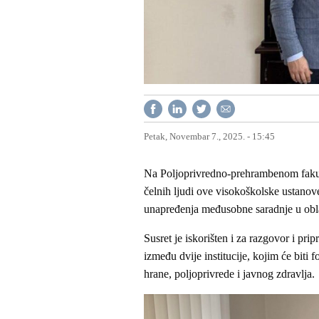
Petak, Novembar 7., 2025. - 15:45
Na Poljoprivredno-prehrambenom fakult
čelnih ljudi ove visokoškolske ustanove 
unapređenja međusobne saradnje u oblas
Susret je iskorišten i za razgovor i pr
između dvije institucije, kojim će biti 
hrane, poljoprivrede i javnog zdravlja.