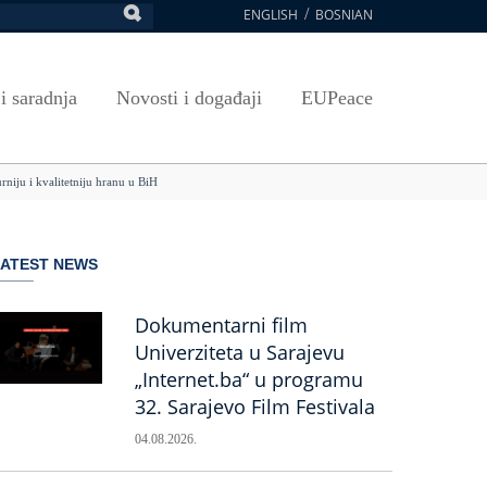
ENGLISH
BOSNIAN
retraga
Umjetnost, kultura i sport
Plan javnih nabavki
E-Prijava za ispite
oja UNSA
SAVRŠAVANJA
Izdavačka djelatnost
Osnovni elementi ugovora
Pristup informacijama
 i saradnja
Novosti i događaji
EUPeace
NSA
Publikacije
Javne nabavke organizacionih jedinica
 ravnopravnost UNSA
ismenost
Časopis Pregled
TRAIN
rniju i kvalitetniju hranu u BiH
 ravnopravnost UNSA
ivotnog učenja
a na UNSA
LATEST NEWS
ernice
ditacija
Dokumentarni film
Univerziteta u Sarajevu
„Internet.ba“ u programu
32. Sarajevo Film Festivala
04.08.2026.