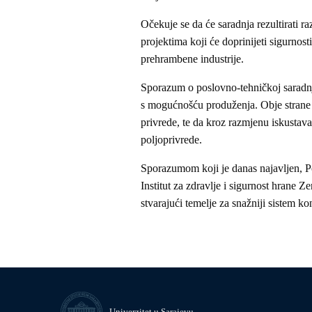
Očekuje se da će saradnja rezultirati ra
projektima koji će doprinijeti sigurnos
prehrambene industrije.
Sporazum o poslovno-tehničkoj saradnji 
s mogućnošću produženja. Obje strane s
privrede, te da kroz razmjenu iskustava
poljoprivrede.
Sporazumom koji je danas najavljen, Po
Institut za zdravlje i sigurnost hrane Ze
stvarajući temelje za snažniji sistem ko
Univerzitet u Sarajevu