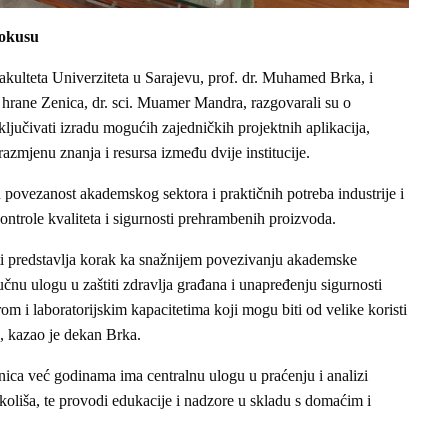
fokusu
ulteta Univerziteta u Sarajevu, prof. dr. Muhamed Brka, i
ost hrane Zenica, dr. sci. Muamer Mandra, razgovarali su o
ljučivati izradu mogućih zajedničkih projektnih aplikacija,
e razmjenu znanja i resursa između dvije institucije.
ju povezanost akademskog sektora i praktičnih potreba industrije i
ntrole kvaliteta i sigurnosti prehrambenih proizvoda.
i predstavlja korak ka snažnijem povezivanju akademske
jučnu ulogu u zaštiti zdravlja građana i unapređenju sigurnosti
om i laboratorijskim kapacitetima koji mogu biti od velike koristi
, kazao je dekan Brka.
Zenica već godinama ima centralnu ulogu u praćenju i analizi
koliša, te provodi edukacije i nadzore u skladu s domaćim i