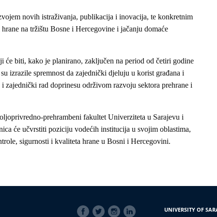
zvojem novih istraživanja, publikacija i inovacija, te konkretnim
ti hrane na tržištu Bosne i Hercegovine i jačanju domaće
će biti, kako je planirano, zaključen na period od četiri godine
u izrazile spremnost da zajednički djeluju u korist građana i
 i zajednički rad doprinesu održivom razvoju sektora prehrane i
ljoprivredno-prehrambeni fakultet Univerziteta u Sarajevu i
nica će učvrstiti poziciju vodećih institucija u svojim oblastima,
ntrole, sigurnosti i kvaliteta hrane u Bosni i Hercegovini.
SOCIAL
UNIVERSITY OF SAR
LINKS