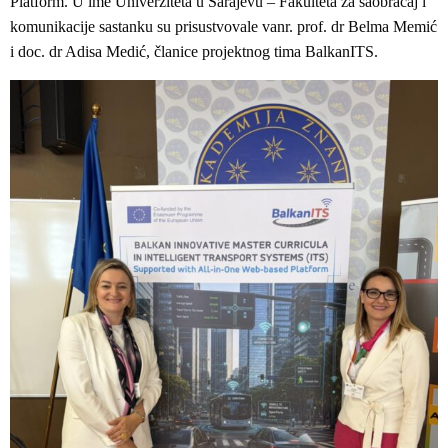
Platform. U ime Univerziteta u Sarajevu – Fakulteta za saobraćaj i
komunikacije sastanku su prisustvovale vanr. prof. dr Belma Memić
i doc. dr Adisa Medić, članice projektnog tima BalkanITS.