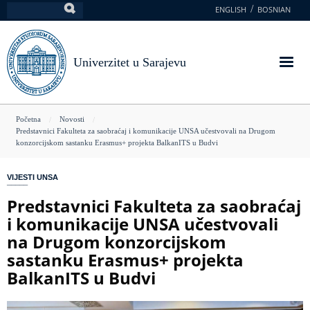
Skoči
ENGLISH
BOSNIAN
Pretraga
na
glavni
sadržaj
Univerzitet u Sarajevu
You
Početna
Novosti
Predstavnici Fakulteta za saobraćaj i komunikacije UNSA učestvovali na Drugom
are
konzorcijskom sastanku Erasmus+ projekta BalkanITS u Budvi
here
VIJESTI UNSA
Predstavnici Fakulteta za saobraćaj
i komunikacije UNSA učestvovali
na Drugom konzorcijskom
sastanku Erasmus+ projekta
BalkanITS u Budvi