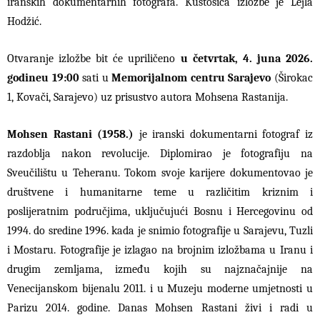
iranskih dokumentarnih fotografa. Kustosica izložbe je Lejla
Hodžić.
Otvaranje izložbe bit će upriličeno
u četvrtak, 4. juna 2026.
godine
u 19:00
sati u
Memorijalnom centru Sarajevo
(Širokac
1, Kovači, Sarajevo) uz prisustvo autora Mohsena Rastanija.
Mohsen Rastani (1958.)
je iranski dokumentarni fotograf iz
razdoblja nakon revolucije. Diplomirao je fotografiju na
Sveučilištu u Teheranu. Tokom svoje karijere dokumentovao je
društvene i humanitarne teme u različitim kriznim i
poslijeratnim područjima, uključujući Bosnu i Hercegovinu od
1994. do sredine 1996. kada je snimio fotografije u Sarajevu, Tuzli
i Mostaru. Fotografije je izlagao na brojnim izložbama u Iranu i
drugim zemljama, između kojih su najznačajnije na
Venecijanskom bijenalu 2011. i u Muzeju moderne umjetnosti u
Parizu 2014. godine. Danas Mohsen Rastani živi i radi u