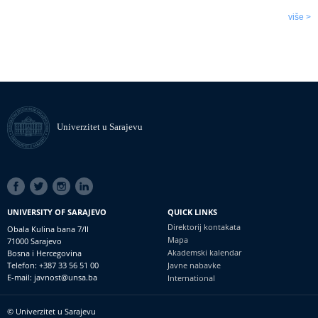
više >
Univerzitet u Sarajevu
SOCIAL
LINKS
UNIVERSITY OF SARAJEVO
QUICK LINKS
Direktorij kontakata
Obala Kulina bana 7/II
Mapa
71000 Sarajevo
Akademski kalendar
Bosna i Hercegovina
Telefon: +387 33 56 51 00
Javne nabavke
E-mail: javnost@unsa.ba
International
© Univerzitet u Sarajevu
Footer