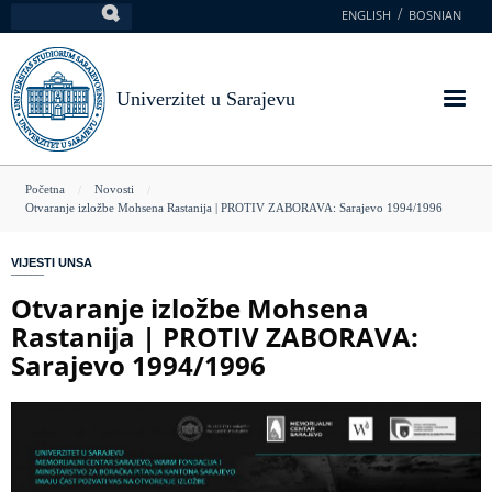
Skoči
ENGLISH
BOSNIAN
Pretraga
na
glavni
sadržaj
Univerzitet u Sarajevu
You
Početna
Novosti
Otvaranje izložbe Mohsena Rastanija | PROTIV ZABORAVA: Sarajevo 1994/1996
are
here
VIJESTI UNSA
Otvaranje izložbe Mohsena
Rastanija | PROTIV ZABORAVA:
Sarajevo 1994/1996