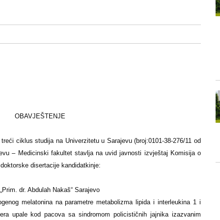
OBAVJEŠTENJE
treći ciklus studija na Univerzitetu u Sarajevu (broj:0101-38-276/11 od
evu – Medicinski fakultet stavlja na uvid javnosti izvještaj Komisija o
 doktorske disertacije kandidatkinje:
 „Prim. dr. Abdulah Nakaš“ Sarajevo
ogenog melatonina na parametre metabolizma lipida i interleukina 1 i
era upale kod pacova sa sindromom policističnih jajnika izazvanim