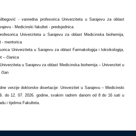
lbegović - vanredna profesorica Univerziteta u Sarajevu za oblast
rajevu - Medicinski fakultet - predsjednica
profesorica Univerziteta u Sarajevu za oblast Medicinska biohemija,
t - mentorica
orica Univerziteta u Sarajevu za oblast Farmakologija i toksikologija,
t – članica
r Univerziteta u Sarajevu za oblast Medicinska biohemija – Univerzitet u
 član
adne verzije doktorske disertacije: Univerzitet u Sarajevu – Medicinski
 06. do 12. 07. 2026. godine, svakim radnim danom od 8 do 16 sati u
u i tijelima Fakulteta.