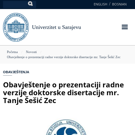
Skoči
ENGLISH
BOSNIAN
Pretraga
na
glavni
sadržaj
Univerzitet u Sarajevu
You
Početna
Novosti
Obavještenje o prezentaciji radne verzije doktorske disertacije mr. Tanje Šešić Zec
are
here
OBAVJEŠTENJA
Obavještenje o prezentaciji radne
verzije doktorske disertacije mr.
Tanje Šešić Zec