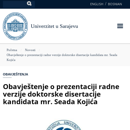
Skoči
ENGLISH
BOSNIAN
Pretraga
na
glavni
sadržaj
Univerzitet u Sarajevu
You
Početna
Novosti
Obavještenje o prezentaciji radne verzije doktorske disertacije kandidata mr. Seada
are
Kojića
here
OBAVJEŠTENJA
Obavještenje o prezentaciji radne
verzije doktorske disertacije
kandidata mr. Seada Kojića