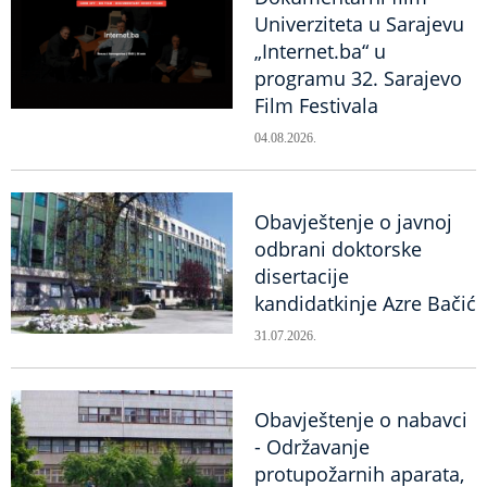
Univerziteta u Sarajevu
„Internet.ba“ u
programu 32. Sarajevo
Film Festivala
04.08.2026.
Obavještenje o javnoj
odbrani doktorske
disertacije
kandidatkinje Azre Bačić
31.07.2026.
Obavještenje o nabavci
- Održavanje
protupožarnih aparata,