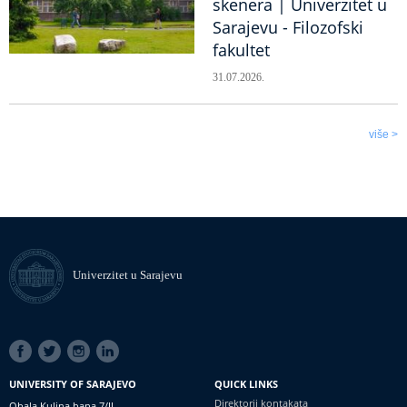
skenera | Univerzitet u
Sarajevu - Filozofski
fakultet
31.07.2026.
više >
Univerzitet u Sarajevu
SOCIAL
LINKS
UNIVERSITY OF SARAJEVO
QUICK LINKS
Direktorij kontakata
Obala Kulina bana 7/II