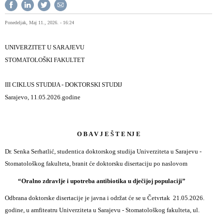
Ponedeljak, Maj 11., 2026. - 16:24
UNIVERZITET U SARAJEVU
STOMATOLOŠKI FAKULTET
III CIKLUS STUDIJA - DOKTORSKI STUDIJ
Sarajevo, 11.05.2026.godine
O B A V J E Š T E NJ E
Dr. Senka Serhatlić, studentica doktorskog studija Univerziteta u Sarajevu -
Stomatološkog fakulteta, branit će doktorsku disertaciju po naslovom
“Oralno zdravlje i upotreba antibiotika u dječijoj populaciji”
Odbrana doktorske disertacije je javna i održat će se u Četvrtak 21.05.2026.
godine, u amfiteatru Univerziteta u Sarajevu - Stomatološkog fakulteta, ul.