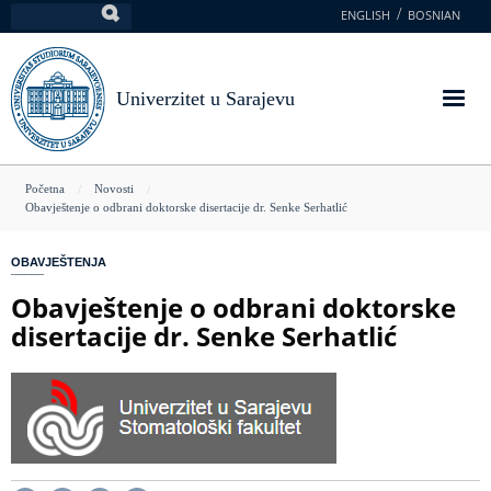
Skoči
ENGLISH
BOSNIAN
Pretraga
na
glavni
sadržaj
Univerzitet u Sarajevu
You
Početna
Novosti
Obavještenje o odbrani doktorske disertacije dr. Senke Serhatlić
are
here
OBAVJEŠTENJA
Obavještenje o odbrani doktorske
disertacije dr. Senke Serhatlić