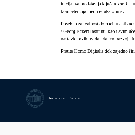
inicijativa predstavlja ključan korak u 
kompetencija među edukatorima.
Posebna zahvalnost domaćinu aktivnosti
/ Georg Eckert Institutu, kao i svim u
nastavku ovih uvida i daljem razvoju i
Pratite Homo Digitalis dok zajedno ši
Univerzitet u Sarajevu
© Univerzitet u Sarajevu
Kontakt
Uvid javnosti i pristup infor