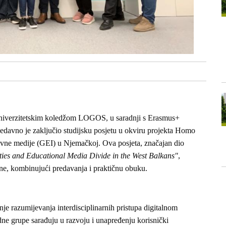
Univerzitetskim koledžom LOGOS, u saradnji s Erasmus+
davno je zaključio studijsku posjetu u okviru projekta Homo
azovne medije (GEI) u Njemačkoj. Ova posjeta, značajan dio
ties and Educational Media Divide in the West Balkans"
,
ine, kombinujući predavanja i praktičnu obuku.
anje razumijevanja interdisciplinarnih pristupa digitalnom
dne grupe sarađuju u razvoju i unapređenju korisnički