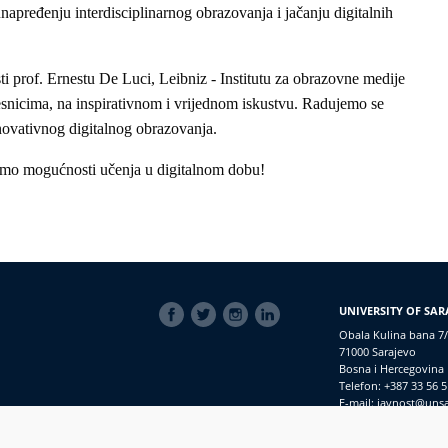
unapređenju interdisciplinarnog obrazovanja i jačanju digitalnih
 prof. Ernestu De Luci, Leibniz - Institutu za obrazovne medije
česnicima, na inspirativnom i vrijednom iskustvu. Radujemo se
novativnog digitalnog obrazovanja.
rimo mogućnosti učenja u digitalnom dobu!
SOCIAL
UNIVERSITY OF SAR
LINKS
Obala Kulina bana 7/
71000 Sarajevo
Bosna i Hercegovina
Telefon: +387 33 56 5
E-mail: javnost@uns
macijama
PRIJAVI NEPRAVILNOSTI
RSS
prijavikorupciju@unsa.ba