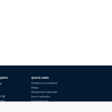
AJEVO
QUICK LINKS
Direktorij kontakata
II
Mapa
Akademski kalendar
1 00
Javne nabavke
a.ba
International