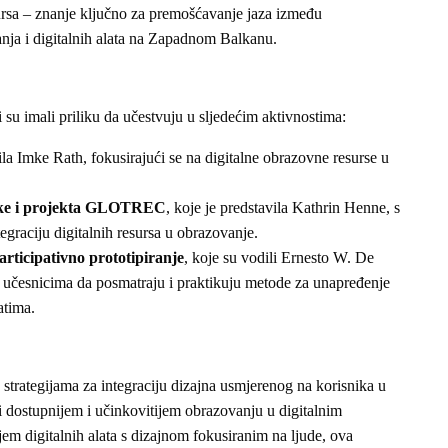
ursa – znanje ključno za premošćavanje jaza između
nja i digitalnih alata na Zapadnom Balkanu.
u imali priliku da učestvuju u sljedećim aktivnostima:
ila Imke Rath, fokusirajući se na digitalne obrazovne resurse u
oteke i projekta GLOTREC
, koje je predstavila Kathrin Henne, s
tegraciju digitalnih resursa u obrazovanje.
articipativno prototipiranje
, koje su vodili Ernesto W. De
učesnicima da posmatraju i praktikuju metode za unapređenje
atima.
 strategijama za integraciju dizajna usmjerenog na korisnika u
i dostupnijem i učinkovitijem obrazovanju u digitalnim
 digitalnih alata s dizajnom fokusiranim na ljude, ova