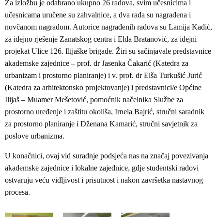
Za izložbu je odabrano ukupno 26 radova, svim učesnicima i
učesnicama uručene su zahvalnice, a dva rada su nagrađena i
novčanom nagradom. Autorice nagrađenih radova su Lamija Kadić,
za idejno rješenje Zanatskog centra i Elda Bratanović, za idejni
projekat Ulice 126. Ilijaške brigade. Žiri su sačinjavale predstavnice
akademske zajednice – prof. dr Jasenka Čakarić (Katedra za
urbanizam i prostorno planiranje) i v. prof. dr Elša Turkušić Jurić
(Katedra za arhitektonsko projektovanje) i predstavnici/e Općine
Ilijaš – Muamer Mešetović, pomoćnik načelnika Službe za
prostorno uređenje i zaštitu okoliša, Irnela Bajrić, stručni saradnik
za prostorno planiranje i Dženana Kamarić, stručni savjetnik za
poslove urbanizma.
U konačnici, ovaj vid suradnje podsjeća nas na značaj povezivanja
akademske zajednice i lokalne zajednice, gdje studentski radovi
ostvaruju veću vidljivost i prisutnost i nakon završetka nastavnog
procesa.