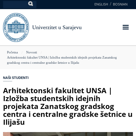
Skoči
ENGLISH
BOSNIAN
Pretraga
na
glavni
sadržaj
Univerzitet u Sarajevu
You
Početna
Novosti
Arhitektonski fakultet UNSA | Izložba studentskih idejnih projekata Zanatskog
are
gradskog centra i centralne gradske šetnice u Ilijašu
here
NAŠI STUDENTI
Arhitektonski fakultet UNSA |
Izložba studentskih idejnih
projekata Zanatskog gradskog
centra i centralne gradske šetnice u
Ilijašu