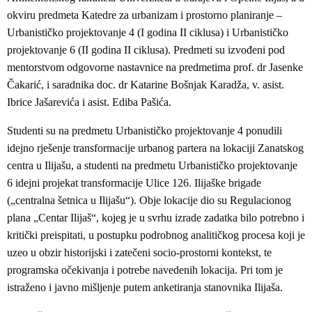
okviru predmeta Katedre za urbanizam i prostorno planiranje –
Urbanističko projektovanje 4 (I godina II ciklusa) i Urbanističko
projektovanje 6 (II godina II ciklusa). Predmeti su izvođeni pod
mentorstvom odgovorne nastavnice na predmetima prof. dr Jasenke
Čakarić, i saradnika doc. dr Katarine Bošnjak Karadža, v. asist.
Ibrice Jašarevića i asist. Ediba Pašića.
Studenti su na predmetu Urbanističko projektovanje 4 ponudili
idejno rješenje transformacije urbanog partera na lokaciji Zanatskog
centra u Ilijašu, a studenti na predmetu Urbanističko projektovanje
6 idejni projekat transformacije Ulice 126. Ilijaške brigade
(„centralna šetnica u Ilijašu“). Obje lokacije dio su Regulacionog
plana „Centar Ilijaš“, kojeg je u svrhu izrade zadatka bilo potrebno i
kritički preispitati, u postupku podrobnog analitičkog procesa koji je
uzeo u obzir historijski i zatečeni socio-prostorni kontekst, te
programska očekivanja i potrebe navedenih lokacija. Pri tom je
istraženo i javno mišljenje putem anketiranja stanovnika Ilijaša.