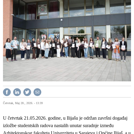
Četvrtak, Maj 28., 2026. - 13:39
U četvrtak 21.05.2026. godine, u Ilijašu je održan završni događaj
izložbe studentskih radova nastalih unutar suradnje između
Arhitektonskog fakulteta Univerziteta u Sarajevu i Općine Ilijaš, a u