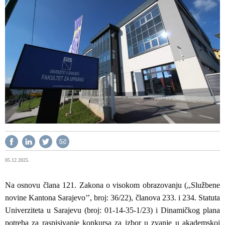
05.12.2025.
Na osnovu člana 121. Zakona o visokom obrazovanju (,,Službene
novine Kantona Sarajevo’’, broj: 36/22), članova 233. i 234. Statuta
Univerziteta u Sarajevu (broj: 01-14-35-1/23) i Dinamičkog plana
potreba za raspisivanje konkursa za izbor u zvanje u akademskoj