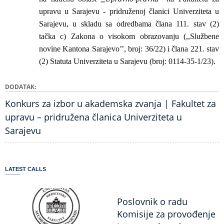
upravu u Sarajevu - pridruženoj članici Univerziteta u
Sarajevu, u skladu sa odredbama člana 111. stav (2)
tačka c) Zakona o visokom obrazovanju (,,Službene
novine Kantona Sarajevo’’, broj: 36/22) i člana 221. stav
(2) Statuta Univerziteta u Sarajevu (broj: 0114-35-1/23).
DODATAK
Konkurs za izbor u akademska zvanja | Fakultet za
upravu – pridružena članica Univerziteta u
Sarajevu
LATEST CALLS
Poslovnik o radu
Komisije za provođenje