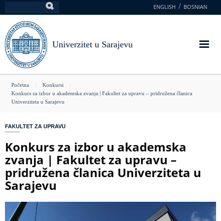
Skoči
ENGLISH
BOSNIAN
Pretraga
na
glavni
sadržaj
Univerzitet u Sarajevu
You
Početna
Konkursi
Konkurs za izbor u akademska zvanja | Fakultet za upravu – pridružena članica
are
Univerziteta u Sarajevu
here
FAKULTET ZA UPRAVU
Konkurs za izbor u akademska
zvanja | Fakultet za upravu –
pridružena članica Univerziteta u
Sarajevu