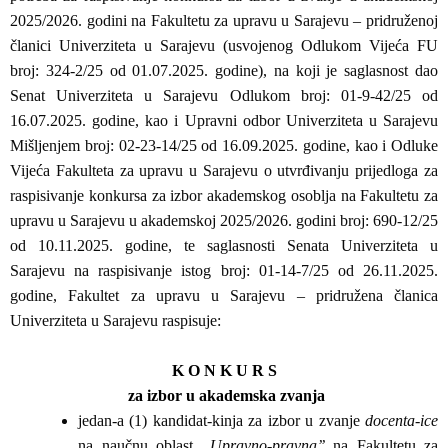
2025/2026. godini na Fakultetu za upravu u Sarajevu – pridruženoj
članici Univerziteta u Sarajevu (usvojenog Odlukom Vijeća FU
broj: 324-2/25 od 01.07.2025. godine), na koji je saglasnost dao
Senat Univerziteta u Sarajevu Odlukom broj: 01-9-42/25 od
16.07.2025. godine, kao i Upravni odbor Univerziteta u Sarajevu
Mišljenjem broj: 02-23-14/25 od 16.09.2025. godine, kao i Odluke
Vijeća Fakulteta za upravu u Sarajevu o utvrđivanju prijedloga za
raspisivanje konkursa za izbor akademskog osoblja na Fakultetu za
upravu u Sarajevu u akademskoj 2025/2026. godini broj: 690-12/25
od 10.11.2025. godine, te saglasnosti Senata Univerziteta u
Sarajevu na raspisivanje istog broj: 01-14-7/25 od 26.11.2025.
godine, Fakultet za upravu u Sarajevu – pridružena članica
Univerziteta u Sarajevu raspisuje:
K O N K U R S
za izbor u akademska zvanja
jedan-a (1) kandidat-kinja za izbor u zvanje
docenta-ice
na naučnu oblast
,,Upravno-pravna’’
na Fakultetu za