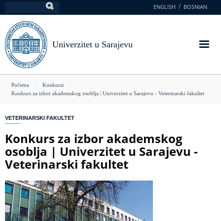
Skoči
ENGLISH
BOSNIAN
Pretraga
na
glavni
sadržaj
Univerzitet u Sarajevu
You
Početna
Konkursi
Konkurs za izbor akademskog osoblja | Univerzitet u Sarajevu - Veterinarski fakultet
are
here
VETERINARSKI FAKULTET
Konkurs za izbor akademskog
osoblja | Univerzitet u Sarajevu -
Veterinarski fakultet