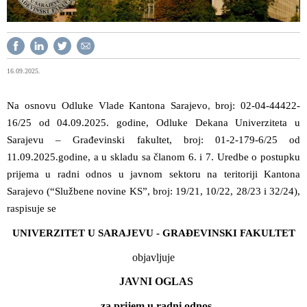
16.09.2025.
Na osnovu Odluke Vlade Kantona Sarajevo
broj: 02-04-44422-
,
16/25 od 04.09.2025. godine, Odluke
Dekana
Univerziteta u
Sarajevu – Građevinski fakultet, broj: 01-2-179-6/25 od
11.09.2025.godine, a u skladu sa članom 6. i 7. Uredbe o postupku
prijema u radni odnos u javnom sektoru na teritoriji Kantona
Sarajevo (“Službene novine KS”, broj: 19/21, 10/22, 28/23 i 32/24),
raspisuje se
UNIVERZITET U SARAJEVU - GRAĐEVINSKI FAKULTET
objavljuje
JAVNI OGLAS
za
prijem u radni odnos