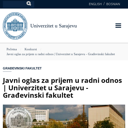
Skoči
ENGLISH
BOSNIAN
Pretraga
na
glavni
sadržaj
Univerzitet u Sarajevu
You
Početna
Konkursi
Javni oglas za prijem u radni odnos | Univerzitet u Sarajevu - Građevinski fakultet
are
here
GRAĐEVINSKI FAKULTET
Javni oglas za prijem u radni odnos
| Univerzitet u Sarajevu -
Građevinski fakultet