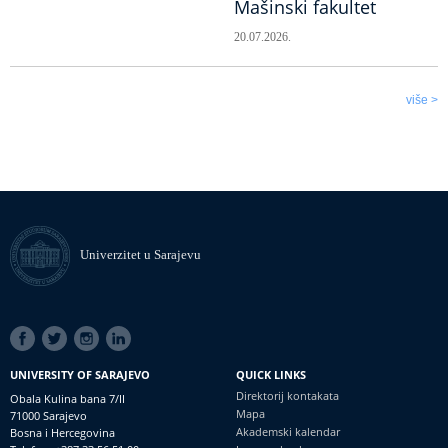
Mašinski fakultet
20.07.2026.
više >
Univerzitet u Sarajevu
SOCIAL
LINKS
UNIVERSITY OF SARAJEVO
QUICK LINKS
Direktorij kontakata
Obala Kulina bana 7/II
Mapa
71000 Sarajevo
Akademski kalendar
Bosna i Hercegovina