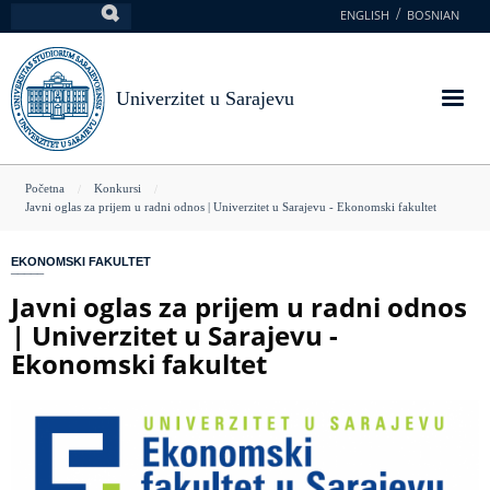
Skoči
ENGLISH
BOSNIAN
Pretraga
na
glavni
sadržaj
Univerzitet u Sarajevu
You
Početna
Konkursi
Javni oglas za prijem u radni odnos | Univerzitet u Sarajevu - Ekonomski fakultet
are
here
EKONOMSKI FAKULTET
Javni oglas za prijem u radni odnos
| Univerzitet u Sarajevu -
Ekonomski fakultet