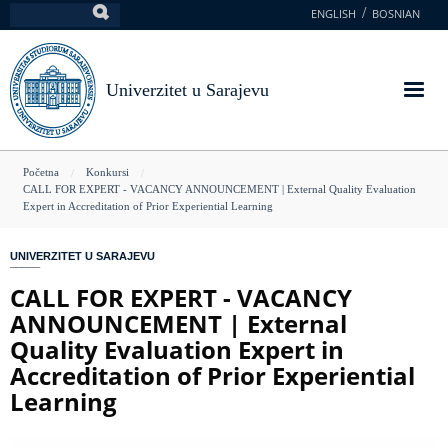
Skoči
ENGLISH
BOSNIAN
Pretraga
na
glavni
sadržaj
Univerzitet u Sarajevu
You
Početna
Konkursi
CALL FOR EXPERT - VACANCY ANNOUNCEMENT | External Quality Evaluation
are
Expert in Accreditation of Prior Experiential Learning
here
UNIVERZITET U SARAJEVU
CALL FOR EXPERT - VACANCY
ANNOUNCEMENT | External
Quality Evaluation Expert in
Accreditation of Prior Experiential
Learning