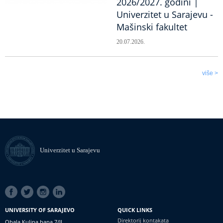
2026/2027. godini |
Univerzitet u Sarajevu -
Mašinski fakultet
20.07.2026.
više >
Univerzitet u Sarajevu
SOCIAL
LINKS
UNIVERSITY OF SARAJEVO
QUICK LINKS
Direktorij kontakata
Obala Kulina bana 7/II